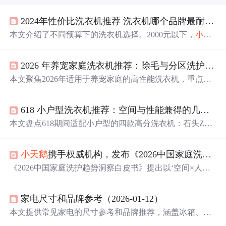
2024年性价比洗衣机推荐 洗衣机哪个品牌最耐用质量好
本文介绍了不同预算下的洗衣机选择。2000元以下，
小天
鹅
617
浣
彩
系列不错，有BLDC变频电机、U.ABT除菌技术
等；2000 - 3000元，
小天鹅
618 Plus和海尔12519洗净比
2026 年养宠家庭洗衣机推荐：除毛与分区洗护的高效解决方案
高、自清洁强；3000元以上，
小天鹅
小
乌梅
SC83等有高级
配置，能满足不同预算需求。
本文聚焦2026年适用于养宠家庭的高性能洗衣机，重点分
析海信全家筒U7S/E5S、
小天鹅
小
乌梅
高奢版3.0、石头H1
Air及东芝玉兔3.0 Pro五款机型。核心围绕除毛能力（如空
618 小户型洗衣机推荐：空间与性能兼得的几款高分型号盘点
净级毛屑过滤、四重除毛系统）、分区洗护（多筒独立水
路、专衣专筒）、热泵烘干（AI宙斯热泵3.0/
2.0
、低温柔
本文盘点618期间适配小户型的四款高分洗衣机：石头Z1 P
烘）、除菌除味（鲜氧净护、高温蒸汽、活水除菌）等关
lus（分子筛低温烘干、超薄平嵌、蒸汽除皱）、海尔云溪
键技术指标展开评测，强调解决宠物毛发残留、交叉污染
376（超薄大筒径、精华洗、直驱电机）、
小天鹅
小
乌梅
2.
与异味细菌等实际痛点。
小天鹅
携手权威机构，发布《2026中国家庭洗护趋势洞察白皮书》定义洗护新标杆
0
（水魔方冷水洗、蓝氧除菌）、卡萨帝C3 3S（壁挂式、
UVC除菌）。重点聚焦空间适配性、洗烘性能、除菌技术
《2026中国家庭洗护趋势洞察白皮书》提出以‘空间×人
及智能控制等核心信息技术支撑功能。
口’为核心的洗护新范式，将中国家庭划分为七大细分人
群，并定义三类标准化家庭洗衣房方案。报告依托大数据
家电尺寸和品牌参考（2026-01-12）
分析消费行为变迁，结合人工智能技术支撑个性化推荐与
全龄交互体验，推动行业从参数竞争转向场景化、模块
本文提供常见家电的尺寸参考和品牌推荐，涵盖冰箱、洗
化、智能化的系统解决方案交付。
衣机、空调、指纹锁等主流产品，结合电商平台比价技巧