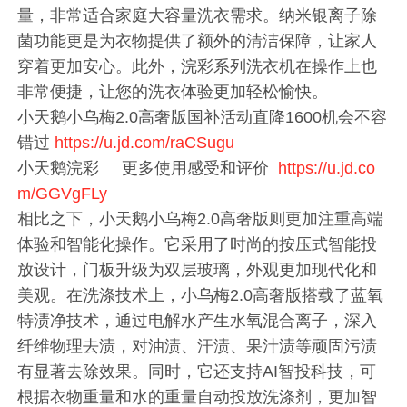
量，非常适合家庭大容量洗衣需求。纳米银离子除
菌功能更是为衣物提供了额外的清洁保障，让家人
穿着更加安心。此外，浣彩系列洗衣机在操作上也
非常便捷，让您的洗衣体验更加轻松愉快。
小天鹅小乌梅2.0高奢版国补活动直降1600机会不容
错过
https://u.jd.com/raCSugu
小天鹅浣彩 更多使用感受和评价
https://u.jd.co
m/GGVgFLy
相比之下，小天鹅小乌梅2.0高奢版则更加注重高端
体验和智能化操作。它采用了时尚的按压式智能投
放设计，门板升级为双层玻璃，外观更加现代化和
美观。在洗涤技术上，小乌梅2.0高奢版搭载了蓝氧
特渍净技术，通过电解水产生水氧混合离子，深入
纤维物理去渍，对油渍、汗渍、果汁渍等顽固污渍
有显著去除效果。同时，它还支持AI智投科技，可
根据衣物重量和水的重量自动投放洗涤剂，更加智