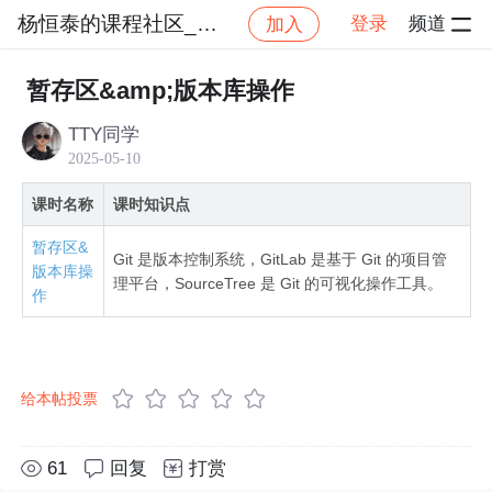
杨恒泰的课程社区_NO_1
登录
频道
加入
社区
杨恒泰的课程社区_NO_1
git&gitlab&sou
暂存区&amp;版本库操作
TTY同学
2025-05-10
课时名称
课时知识点
暂存区&
Git 是版本控制系统，GitLab 是基于 Git 的项目管
版本库操
理平台，SourceTree 是 Git 的可视化操作工具。
作
给本帖投票
61
回复
打赏