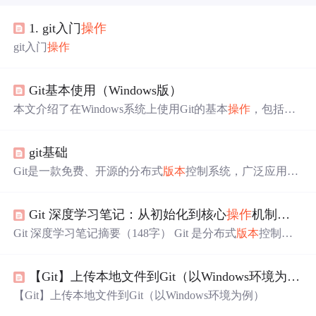
1. git入门
操作
git入门
操作
Git基本使用（Windows版）
本文介绍了在Windows系统上使用Git的基本
操作
，包括安
装、配置、创建
版本
库
、文件管理、
版本
控制、远程仓
库
操作
和分支处理。首先，通过命令行或Git Bash验证Git安
git基础
装成功，并配置全局用户名和邮箱。接着，创建本地
版本
库
，使用git init初始化仓
库
，并通过git add和git commit命令
Git是一款免费、开源的分布式
版本
控制系统，广泛应用于
添加和提交文件。文章还详细讲解了如何查看仓
库
状态、
软件开发领域。随着开源和云计算的发展，Git已经成为了
版本
回退、撤销修改、删除文件等
操作
。此外，介绍了如
开发者必备的工具之一。本文将为大家介绍Git在Window
何通过SSH Key与GitHub关联，推送本地
库
到远程仓
库
，
Git 深度学习笔记：从初始化到核心
操作
机制解析
s、Mac和Linux三个平台上的安装和配置方法，带你一次性
以及克隆远程
库
到本地。最后，讨论了分支的创建、
搞定Git环境。
Git 深度学习笔记摘要（148字） Git 是分布式
版本
控制系
统，基于内容寻址文件系统（SHA-1哈希）存储不可变对
象（blob/tree/commit/tag）。核心机制包括：三区模型（工
【Git】上传本地文件到Git（以Windows环境为例）
作区/
暂存区
/仓
库
）、快照式
版本
管理、高效分支（指针实
现）和合并策略（快进/三路合并）。.git目录存储对象数据
【Git】上传本地文件到Git（以Windows环境为例）
库
（objects）、引用（refs）和
暂存区
（index）。远程协作