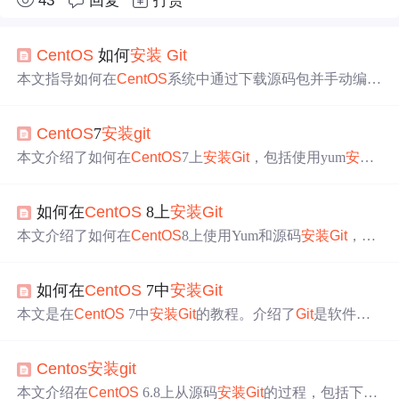
43
回复
打赏
CentOS
如何
安装
Git
本文指导如何在
CentOS
系统中通过下载源码包并手动编译
安装
最新版本的
Git
，以解决yum
安装
的过时问题，包括依
赖
安装
、源码包下载、编译与配置等步骤。
CentOS
7
安装
git
本文介绍了如何在
CentOS
7上
安装
Git
，包括使用yum
安装
的步骤（默认版本1.8.3.1）和通过源码包
安装
最新版本
（如2.39.0）的详细过程，涵盖了从
安装
依赖到验证
安装
成
如何在
CentOS
8上
安装
Git
功的所有细节。对于需要更高版本
Git
的用户，源码
安装
是
推荐方法。
本文介绍了如何在
CentOS
8上使用Yum和源码
安装
Git
，并
提供了配置
Git
的步骤。
Git
作为流行的版本控制工具，有助
于团队协作和代码管理。
如何在
CentOS
7中
安装
Git
本文是在
CentOS
7中
安装
Git
的教程。介绍了
Git
是软件开
发中广泛使用的版本控制系统，支持主流操作系统。前期
需确保机器
安装
CentOS
7且有root权限，还给出从源代码
Centos
安装
git
编译
安装
Git
的具体步骤，如
安装
依赖包、下载并解压
Git
软
件等。
本文介绍在
CentOS
6.8上从源码
安装
Git
的过程，包括下载