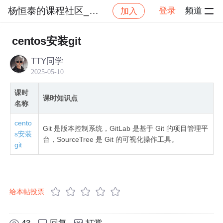
杨恒泰的课程社区_NO_1
登录
频道
加入
社区
杨恒泰的课程社区_NO_1
git&gitlab&sou
centos安装git
TTY同学
2025-05-10
课时
课时知识点
名称
cento
Git 是版本控制系统，GitLab 是基于 Git 的项目管理平
s安装
台，SourceTree 是 Git 的可视化操作工具。
git
给本帖投票