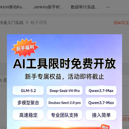
...
Tekton驱动Kubernetes：CICD自动化实战宝典
Jenkins新手村至K8s企业级DevOps高地：实战进阶之路
数据审计实战班：探索Yearning SQL审核系统的奥秘
tree快速入门实战
帖子详情
用AI写
b 是基于 Git 的项目管理平台，SourceTree 是 Git 的可视化操作工具。
转发到动态
举报
写回