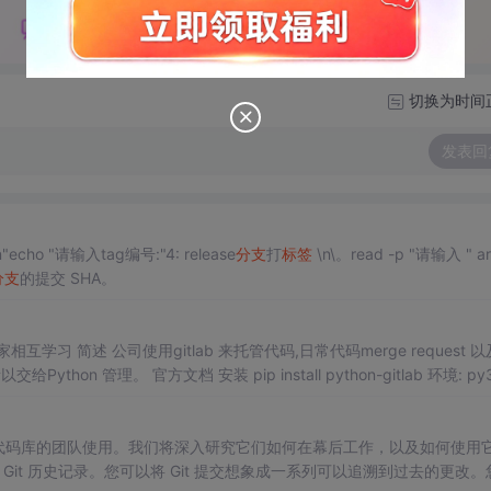
切换为时间
发表回
n"echo "请输入tag编号:"4: release
分支
打
标签
\n\。read -p "请输入 " a
分支
的提交 SHA。
thon 管理。 官方文档 安装 pip install python-gitlab 环境: py3
软件代码库的团队使用。我们将深入研究它们如何在幕后工作，以及如何使用
 Git 历史记录。您可以将 Git 提交想象成一系列可以追溯到过去的更改。