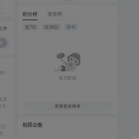
积分榜
荣誉榜
近7日
近30日
至今
正序
复
rgs。
暂无数据
 DE
查看更多榜单
社区公告
它们
您可