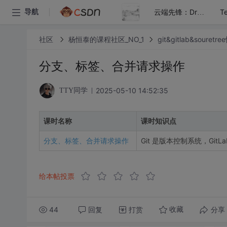
导航
云端先锋：Drone与K8S的自动化交付艺术
社区
杨恒泰的课程社区_NO_1
git&gitlab&soure
分支、标签、合并请求操作
2025-05-10 14:52:35
TTY同学
课时名称
课时知识点
分支、标签、合并请求操作
Git 是版本控制系统，GitLa
给本帖投票
44
回复
打赏
分享
收藏