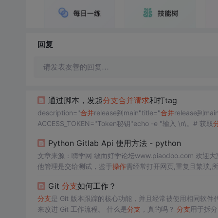
回复
请发表友善的回复…
通过脚本，发起
分支
合并
请求
和打tag
description="
合并
release到main"title="
合并
release到mai
ACCESS_TOKEN="Token秘钥"echo -e "输入 \n\。# 获取
Python Gitlab Api 使用方法 - python
文章来源：嗨学网 敏而好学论坛www.piaodoo.com 欢迎大家相互学习 简述 公司使用gitlab 来托管代码,日常代码merge request 以及其
他管理是交给测试，鉴于
操作
需经常打开网页,重复且繁琐,所以交给Py
MO # -*- coding: utf-8 -*- __Au...
Git
分支
如何工作？
分支
是 Git 版本跟踪的核心功能，并且经常被使用相同
来改进 Git 工作流程。 什么是
分支
，真的吗？
分支
用于拆分