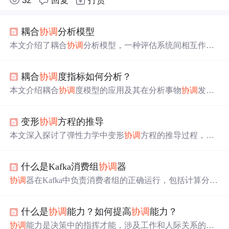
32
回复
打赏
耦合
协调
分析模型
本文介绍了耦合
协调
分析模型，一种评估系统间相互作用
和内部
协调
性的数学模型。通过步骤构建，包括确定子系
统、指标体系、标准化处理等，该模型在多领域有应用，
耦合
协调
度指标如何分析？
如区域经济研究。SPSS实现展示了其在实际案例中的运
用。
本文介绍耦合
协调
度模型的应用及其在分析事物
协调
发展
水平方面的作用。通过SPSSAU软件的操作步骤，展示如
何评估不同系统间的耦合度与
协调
度，并以某城市的经济
变形
协调
方程的推导
效益和社会效益数据为例，展示了耦合
协调
度随时间变化
的趋势。
本文深入探讨了弹性力学中变形
协调
方程的推导过程，解
释了如何从已知应变场推出位移场，以及推导过程中涉及
的数学运算。通过对方程的详细解析，阐述了应变与位移
什么是Kafka消费组
协调
器
之间的关系，以及弹性力学三大基本方程之一的几何方程
的重要性。
协调
器在Kafka中负责消费者组的正确运行，包括计算分区
分配策略、处理消费者加入与离开等。消费组
协调
器是消
费者
协调
器的中央处理器，管理消费者心跳、偏移量存储
什么是
协调
能力？如何提高
协调
能力？
等。消费者
协调
器则负责与组
协调
器交互。
协调
器选择逻
辑基于__consumer_offset分区，每个消费组对应一个分区。
协调
能力是决策中的指挥才能，涉及工作和人际关系的处