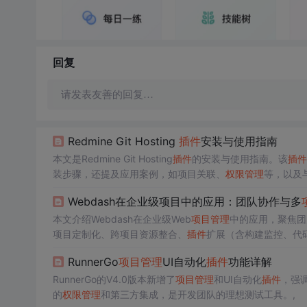
回复
请发表友善的回复…
Redmine Git Hosting
插件
安装与使用指南
本文是Redmine Git Hosting
插件
的安装与使用指南。该
插件
装步骤，还提及应用案例，如项目关联、
权限
管理
等，以及
Webdash在企业级项目中的应用：团队协作与多
本文介绍Webdash在企业级Web
项目
管理
中的应用，聚焦团
项目定制化、跨项目资源整合、
插件
扩展（含构建监控、代
构、可定制仪表盘和自动化能力对提升研发协同效率的关键
RunnerGo
项目
管理
UI自动化
插件
功能详解
RunnerGo的V4.0版本新增了
项目
管理
和UI自动化
插件
，强
的
权限
管理
和第三方集成，是开发团队的理想测试工具。,