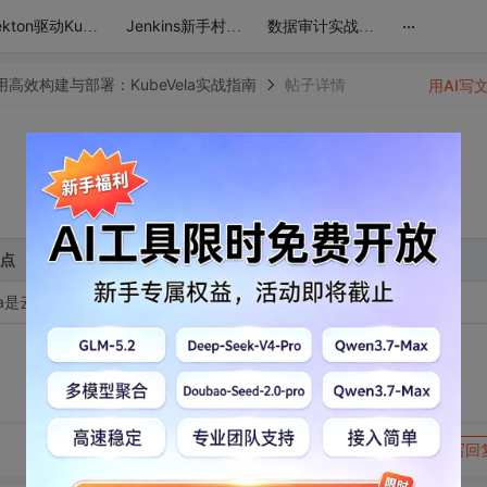
...
Tekton驱动Kubernetes：CICD自动化实战宝典
Jenkins新手村至K8s企业级DevOps高地：实战进阶之路
数据审计实战班：探索Yearning SQL审核系统的奥秘
生应用高效构建与部署：KubeVela实战指南
帖子详情
用AI写
点
Vela是云原生应用交付平台，简化应用部署与管理。
转发到动态
举报
写回