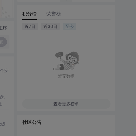
积分榜
荣誉榜
近7日
近30日
至今
正序
复
6个安
暂无数据
盘、
化架
查看更多榜单
社区公告
业级