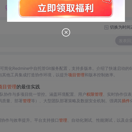
切换为时间
发表回
可简化Redmine中自托管Git服务配置，支持多版本。介绍了快速启动的
与其他工具集成打造协作环境，以提升
项目
管理
和版本控制效率。
项目
管理
的最佳实践
队协作与多项目统一管控。涵盖环境配置、用户
权限
管理
、实时协作仪表
码质量、部署
管理
等）、大型团队部署策略及数据安全机制。强调其
插件
作用。
调协作与效率提升。平台支持接口
管理
、自动化测试、性能测试，以及企