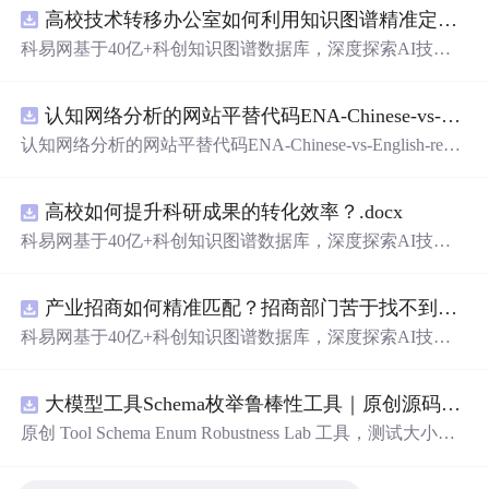
高校技术转移办公室如何利用知识图谱精准定位产业需求与技术适配点？.docx
科易网基于40亿+科创知识图谱数据库，深度探索AI技术
在技术转移、成果转化、技术经纪、知识产权、产业创
新、科技招商等垂直领域的多样化应用场景，研究科技创
认知网络分析的网站平替代码ENA-Chinese-vs-English-reproducible.zip
新领域的AI+数智化解决方案，推动科技创新与产业创新
智能化发展。
认知网络分析的网站平替代码ENA-Chinese-vs-English-repro
ducible.zip
高校如何提升科研成果的转化效率？.docx
科易网基于40亿+科创知识图谱数据库，深度探索AI技术
在技术转移、成果转化、技术经纪、知识产权、产业创
新、科技招商等垂直领域的多样化应用场景，研究科技创
产业招商如何精准匹配？招商部门苦于找不到符合产业链补链强链方向的目标企业怎么办？.docx
新领域的AI+数智化解决方案，推动科技创新与产业创新
智能化发展。
科易网基于40亿+科创知识图谱数据库，深度探索AI技术
在技术转移、成果转化、技术经纪、知识产权、产业创
新、科技招商等垂直领域的多样化应用场景，研究科技创
大模型工具Schema枚举鲁棒性工具｜原创源码+测试+离线报告
新领域的AI+数智化解决方案，推动科技创新与产业创新
智能化发展。
原创 Tool Schema Enum Robustness Lab 工具，测试大小
写、别名、未知枚举、空值与多语言取值对工具参数校验
和修复的影响。压缩包包含完整源码、3 项自动化测试、