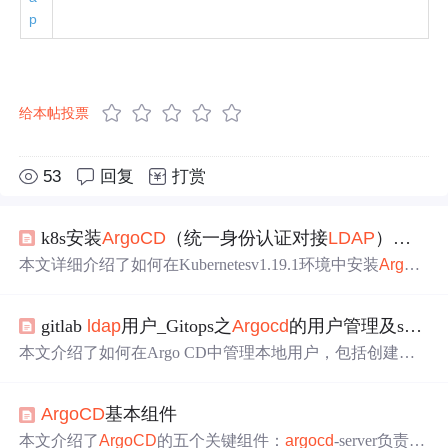
p
给本帖投票
53
回复
打赏
k8s安装
ArgoCD
（统一身份认证对接
LDAP
）（配置用户的角色及权限）
本文详细介绍了如何在Kubernetesv1.19.1环境中安装
ArgoC
D
，包括创建命名空间、部署和卸载步骤。然后，通过Nod
ePort服务公开
ArgoCD
，并展示了对接
LDAP
进行身份验证
gitlab
ldap
用户_Gitops之
Argocd
的用户管理及sso(六）
的配置过程，包括修改configMap和secret。最后，讨论了权
限管理，创建自定义角色并分配给
LDAP
组，以及解决
arg
本文介绍了如何在Argo CD中管理本地用户，包括创建新
ocd
-repo-server安装失败的问题，建议降级
ArgoCD
版本来
用户、禁用内置管理员用户以及设置登录速率限制。同
解决。
时，详细阐述了配置GitLab
LDAP
进行单点登录（SSO）
ArgoCD
基本组件
的步骤，以及Dex的身份验证集成。此外，还讨论了Argo
CD的RBAC配置，以确保安全的权限管理。
本文介绍了
ArgoCD
的五个关键组件：
argocd
-server负责服