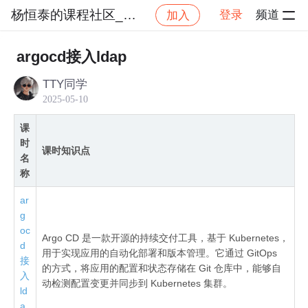
杨恒泰的课程社区_NO_1
登录
频道
加入
社区
杨恒泰的课程社区_NO_1
ArgoCD 和 ArgoRo
argocd接入ldap
TTY同学
2025-05-10
课
时
课时知识点
名
称
ar
g
oc
Argo CD 是一款开源的持续交付工具，基于 Kubernetes，
d
用于实现应用的自动化部署和版本管理。它通过 GitOps
接
的方式，将应用的配置和状态存储在 Git 仓库中，能够自
入
动检测配置变更并同步到 Kubernetes 集群。
ld
a