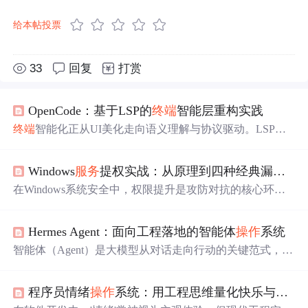
给本帖投票
33
回复
打赏
OpenCode：基于LSP的
终端
智能层重构实践
终端
智能化正从UI美化走向语义理解与协议驱动。LSP（L
anguage Server Protocol）作为现代代码分析的事实标准，
其核心价值在于解耦语言能力与编辑器形态——当它被深
Windows
服务
提权实战：从原理到四种经典漏洞利用手法详解
度集成进
终端
，便催生了真正理解项目结构、命令上下文
与工作流语义的智能
终端
层。OpenCode并非IDE替代品，
在Windows系统安全中，权限提升是攻防对抗的核心环
而是以LSP为骨架、本地语言
服务
器为肌肉、YAML技能
节。其基本原理在于，
操作
系统通过访问控制列表（AC
规则为神经的
终端
增强系统，显著提升Python/Go/Shell等场
L）管理用户对系统资源（如文件、注册表、
服务
）的访
景下的命令补全、诊断反馈与自动化精度。它直击vscode
Hermes Agent：面向工程落地的智能体
操作
系统
问权限。当高权限的系统
服务
因
配置
疏忽，其关键资源
终端
资源占用高、pycharm安装
配置
繁琐
（如可执行文件路径、
服务
配置
或注册表项）被错误地授
智能体（Agent）是大模型从对话走向行动的关键范式，其
予了低权限用户写权限时，便产生了权限提升的突破口。
核心在于将语言理解、工具调用、多步推理与状态持久化
从技术价值看，这类问题不依赖0day漏洞，而是源于运维
深度集成。Hermes Agent并非简单封装LLM API，而是以6
配置
缺陷，因此在实际渗透测试和内网攻防中具有极高的
程序员情绪
操作
系统：用工程思维量化快乐与正能量
4K上下文保障、Provider路由层和Terminal Backend抽象为
利用率和实战意义。典型的应用场景包括：攻击者在获得
三大支柱，构建具备故障自愈、安全隔离与可组合工作流