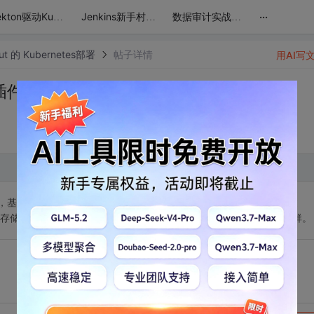
...
Tekton驱动Kubernetes：CICD自动化实战宝典
Jenkins新手村至K8s企业级DevOps高地：实战进阶之路
数据审计实战班：探索Yearning SQL审核系统的奥秘
out 的 Kubernetes部署
帖子详情
用AI写
、插件
具，基于 Kubernetes，用于实现应用的自动化部署和版本管理。它通过
存储在 Git 仓库中，能够自动检测配置变更并同步到 Kubernetes 集群。