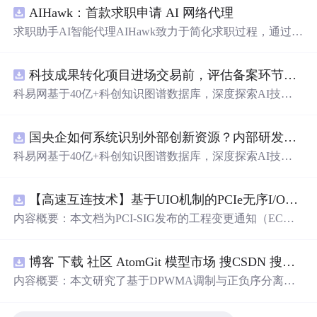
AIHawk：首款求职申请 AI 网络代理
求职助手AI智能代理AIHawk致力于简化求职过程，通过自
动化职位申请流程。借助人工智能，它能够帮助用户以定
制化的方式申请多个职位。
科技成果转化项目进场交易前，评估备案环节需要准备哪些材料？.docx
科易网基于40亿+科创知识图谱数据库，深度探索AI技术
在技术转移、成果转化、技术经纪、知识产权、产业创
新、科技招商等垂直领域的多样化应用场景，研究科技创
国央企如何系统识别外部创新资源？内部研发体系完善，但对外部高校、中小科技企业技术能力缺乏动态认知。.docx
新领域的AI+数智化解决方案，推动科技创新与产业创新
智能化发展。
科易网基于40亿+科创知识图谱数据库，深度探索AI技术
在技术转移、成果转化、技术经纪、知识产权、产业创
新、科技招商等垂直领域的多样化应用场景，研究科技创
【高速互连技术】基于UIO机制的PCIe无序I/O扩展：多路径架构下内存请求的高性能传输与排序控制方案设计
新领域的AI+数智化解决方案，推动科技创新与产业创新
智能化发展。
内容概要：本文档为PCI-SIG发布的工程变更通知（EC
N），介绍了名为“无序输入/输出（Unordered I/O, UIO）”
的新功能，旨在解决传统PCI/PCIe架构中严格的顺序传输
博客 下载 社区 AtomGit 模型市场 搜CSDN 搜索 AI 搜索 会员中心 创作中心 基于DPWMA调制与正负序分离的ANPC三电平并网逆变器前馈控制策略研究（Simulink仿真实现）
规则对多路径拓扑和高性能IO系统的限制。UIO基于Flit模
式，定义了一套新的TLP（事务层包）类型和规则，允许
内容概要：本文研究了基于DPWMA调制与正负序分离的
请求方（Requester）自主管理数据顺序，支持多路径路
ANPC三电平并网逆变器前馈控制策略，旨在解决传统三
由、提升系统效率并兼容现有生产者-消费者模型。文档详
电平逆变器存在的谐波含量高、电网不平衡工况适应性差