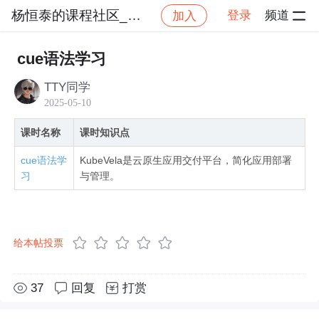
杨恒泰的课程社区_NO_1
登录
频道
加入
社区
杨恒泰的课程社区_NO_1
Kubernetes云
cue语法学习
TTY同学
2025-05-10
课时名称
课时知识点
cue语法学
KubeVela是云原生应用交付平台，简化应用部署
习
与管理。
给本帖投票
37
回复
打赏