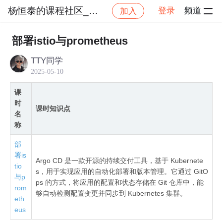
杨恒泰的课程社区_NO_1
登录
频道
加入
社区
杨恒泰的课程社区_NO_1
ArgoCD 和 ArgoRo
部署istio与prometheus
TTY同学
2025-05-10
课
时
课时知识点
名
称
部
署is
Argo CD 是一款开源的持续交付工具，基于 Kubernete
tio
s，用于实现应用的自动化部署和版本管理。它通过 GitO
与p
ps 的方式，将应用的配置和状态存储在 Git 仓库中，能
rom
够自动检测配置变更并同步到 Kubernetes 集群。
eth
eus