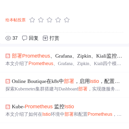
给本帖投票
37
回复
打赏
部署
Prometheus
、Grafana、Zipkin、Kiali监控度量
本文介绍了
Prometheus
、Grafana、Zipkin、Kiali四个模块
的功能，它们可用于监控度量
Istio
。详细说明了各模块的
部署
过程，包括拉取镜像、安装、检查运行状态、启用仪
Online Boutique在k8s中
部署
，启用
istio
，配置Kiali、Jaeger、
表盘等步骤，还介绍了Grafana的多种
Istio
仪表盘及Kiali的
服务图等功能。
探索Kubernetes集群搭建与Dashboard
部署
，实现微服务应
用OnlineBoutique的可视化管理。通过集成
Istio
服务网格，
引入Kiali、Jaeger、
Prometheus
及Grafana，强化监控、链
Kube-
Prometheus
监控
Istio
路跟踪与性能优化，深入云原生技术实践。
本文介绍了如何在
Istio
环境中
部署
和配置
Prometheus
，实
现多集群的分层联邦监控，强调了如何通过
Prometheus
O
perator管理和联邦
Istio
代理指标，以及如何在Grafana中整