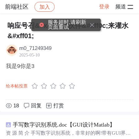
前端社区
登录
频道
加入
帖子详情
社区
前端社区
感慨
服务超时,请刷新
响应号召&#xff1a;小伙伴&#xff0c;来灌水
页面重试
&#xff01;
m0_71249349
2025-05-10
我是9你是3
给本帖投票
18
回复
打赏
手写数字识别系统.doc【GUI设计Matlab】
资 源 简 介 手写数字识别系统，非常好的啊!带有GUI界