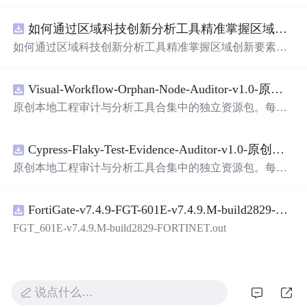
面，使用方便! 详 情 说 明 用这个手写数字识别系统，你可
以轻松地识别手写数字。这个系统不仅功能强大，而且还
如何通过区域科技创新分析工具精准掌握区域创新要素分布与产业链融合现状？.docx
带有直观的图形用户界面（GUI），非常容易使用。你只
需要将手写数字输入系统，它将立即给出准确的识别结
如何通过区域科技创新分析工具精准掌握区域创新要素分
果。这个系统可以在各种场景中使用，无论是学校、工作
布与产业链融合现状？
还是日常生活，都能为你提供快速和准确的识别服务。它
是一个非常方便和实用的工具，你一定会喜欢它的！
Visual-Workflow-Orphan-Node-Auditor-v1.0-原创源码与文档.zip
原创本地工程审计与分析工具合集中的独立资源包。每个
ZIP包含完整源码、3项自动化测试、可复现合成示例、离
线HTML、JSON与SVG报告、1080×720真实运行效果图、
Cypress-Flaky-Test-Evidence-Auditor-v1.0-原创源码与文档.zip
README、运行说明、功能清单、MIT License及原创与授
权声明。解压后进入project目录，执行npm test验证算法，
原创本地工程审计与分析工具合集中的独立资源包。每个
执行npm run report生成报告，也可通过本地静态服务器打
ZIP包含完整源码、3项自动化测试、可复现合成示例、离
开网页。运行时零第三方依赖，不包含热点产品或开源项
线HTML、JSON与SVG报告、1080×720真实运行效果图、
目源码、Logo、官方截图、论文、生产日志或其他受限素
FortiGate-v7.4.9-FGT-601E-v7.4.9.M-build2829-FORTINET.out
README、运行说明、功能清单、MIT License及原创与授
材。适合前端开发、AI应用工程、测试审计和课程实践。
权声明。解压后进入project目录，执行npm test验证算法，
FGT_601E-v7.4.9.M-build2829-FORTINET.out
执行npm run report生成报告，也可通过本地静态服务器打
开网页。运行时零第三方依赖，不包含热点产品或开源项
目源码、Logo、官方截图、论文、生产日志或其他受限素
材。适合前端开发、AI应用工程、测试审计和课程实践。
说点什么…