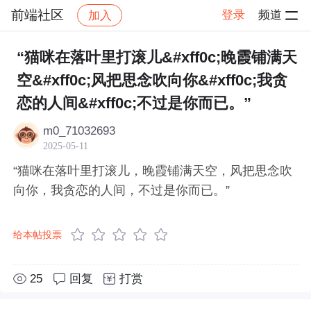
前端社区
登录
频道
加入
帖子详情
社区
前端社区
感慨
“猫咪在落叶里打滚儿&#xff0c;晚霞铺满天
空&#xff0c;风把思念吹向你&#xff0c;我贪
恋的人间&#xff0c;不过是你而已。”
m0_71032693
2025-05-11
“猫咪在落叶里打滚儿，晚霞铺满天空，风把思念吹
向你，我贪恋的人间，不过是你而已。”
给本帖投票
25
回复
打赏