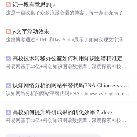
记一段有意思的js
这是一篇收集了众多浪漫心语的博客，每一条都充满了甜
蜜和温情，表达了作者对某人的深深喜爱。从星辰大海到
日常生活，从诗词歌赋到甜蜜日常，字
里
行间透露出对你
js文字浮动效果
的独特情感，仿佛每个瞬间都因你而闪耀。这些话语如同
繁星，照亮了平凡的日子，让人感受到爱的力量和美好。
这篇博客通过HTML和JavaScript展示了如何实现文字浮动
的效果。作者利用CSS设置元素的绝对定位，JavaScript则
用来随机生成文字的初始位置和透明度变化，营造出文字
高校技术转移办公室如何利用知识图谱精准定位产业需求与技术适配点？.docx
在页面上随机飘动的视觉效果。此外，文中还包含了对CS
S样式和JavaScript事件监听的运用，增加了互动性和趣味
科易网基于40亿+科创知识图谱数据库，深度探索AI技术
性。
在技术转移、成果转化、技术经纪、知识产权、产业创
新、科技招商等垂直领域的多样化应用场景，研究科技创
认知网络分析的网站平替代码ENA-Chinese-vs-English-reproducible.zip
新领域的AI+数智化解决方案，推动科技创新与产业创新
智能化发展。
认知网络分析的网站平替代码ENA-Chinese-vs-English-repro
ducible.zip
高校如何提升科研成果的转化效率？.docx
科易网基于40亿+科创知识图谱数据库，深度探索AI技术
在技术转移、成果转化、技术经纪、知识产权、产业创
新、科技招商等垂直领域的多样化应用场景，研究科技创