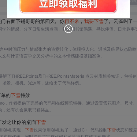
发表回
2进门右面下铺哥哥的第四天。你
再不来
，
我要
下雪
了。云雀叫了一整天。..
同学的情感、分享日常生活点滴，包括图书馆偶遇、寻找伴侣、日常趣事
语言中时间压力与情感张力的诗意转化，体现拟人化、通感及临界状态隐喻
人文与计算语言学交叉分析中的文本情感建模基础案例。
了THREE.Points及THREE.PointsMaterial点云材质相关知识，包括
、场景、相机、光源等，还给出了代码样例。
简单的
下雪
特效
emo，作者提供了完整的代码和在线预览链接。通过设置雪花图片、尺寸
动，还有机会赢取书籍奖品。
味开发之让你的桌面
下雪
用QML实现，
下雪
效果使用QML粒子，通过C++代码控制
下雪
状态和速
窗口透明的实现代码，同时提供了完整代码和可执行程序的下载链接。