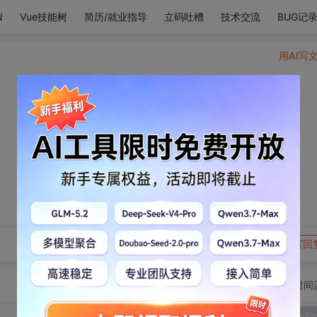
N
Vue技能树
简历/就业指导
立码吐槽
技术交流
BUG记
用AI写
转发到动态
举报
写回
切换为时间