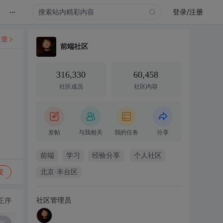
...
录
登录/注册
文章
前端社区
316,330
60,458
社区成员
社区内容
发帖
与我相关
我的任务
分享
前端
学习
经验分享
个人社区
复
北京·丰台区
社区管理员
正序