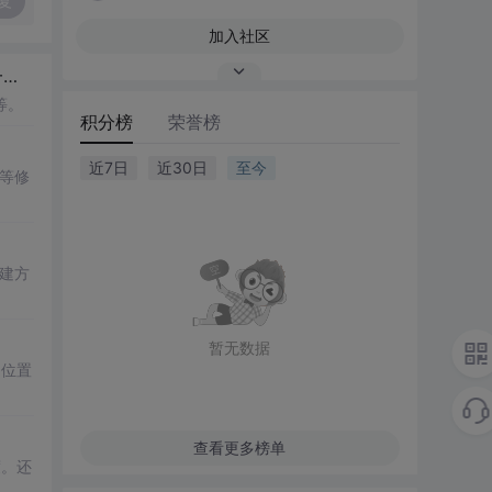
复
加入社区
.
等。
积分榜
荣誉榜
近7日
近30日
至今
等修
创建方
暂无数据
、位置
查看更多榜单
度。还