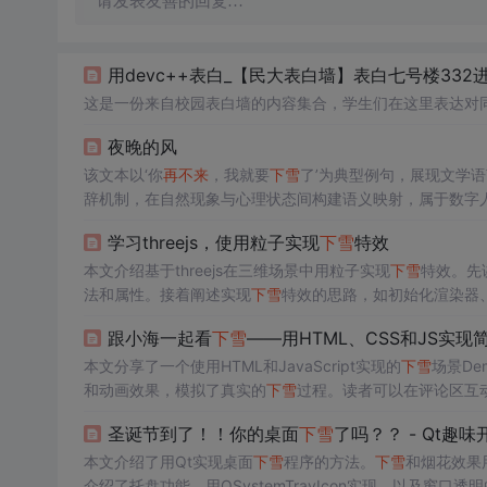
请发表友善的回复…
用devc++表白_【民大表白墙】表白七号楼33
这是一份来自校园表白墙的内容集合，学生们在这里表达对
夜晚的风
该文本以‘你
再不来
，我就要
下雪
了’为典型例句，展现文学
辞机制，在自然现象与心理状态间构建语义映射，属于数字
学习threejs，使用粒子实现
下雪
特效
本文介绍基于threejs在三维场景中用粒子实现
下雪
特效。先讲解
法和属性。接着阐述实现
下雪
特效的思路，如初始化渲染器
跟小海一起看
下雪
——用HTML、CSS和JS实现
本文分享了一个使用HTML和JavaScript实现的
下雪
场景D
和动画效果，模拟了真实的
下雪
过程。读者可以在评论区互
圣诞节到了！！你的桌面
下雪
了吗？？ - Qt趣
本文介绍了用Qt实现桌面
下雪
程序的方法。
下雪
和烟花效果
介绍了托盘功能，用QSystemTrayIcon实现，以及