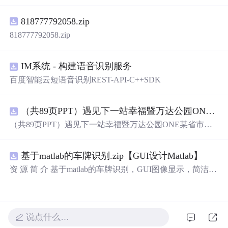
电压稳定控制及储能双向充放电闭环调控问题，提出一种
基于离网光伏直流微网系统的协同控制体系。通过构建包
818777792058.zip
含光伏阵列、Boost型DC-DC变换器、双向DC-DC变换器
与锂离子电池储能系统的完整拓扑结构，结合光伏最大功
818777792058.zip
率点跟踪（MPPT）技术和储能系统的双向功率调节能
力，实现对功率供需失衡的有效抑制。系统采用分层控制
架构，集成电压外环与电流内环双闭环控制策略，确保在
IM系统 - 构建语音识别服务
光照强度波动、负载突变等动态工况下维持母线电压稳
百度智能云短语音识别REST-API-C++SDK
定。在Simulink环境中搭建全系统仿真模型，验证了控制策
略在多种扰动场景下的有效性与鲁棒性，显著提升了微网
在无外部电网支撑下的自主运行能力和电能质量水平。; 适
（共89页PPT）遇见下一站幸福暨万达公园ONE某省市热气球生活艺术节活动策划方案.pptx
合人群：具备电力电子、自动控制与新能源系统基础知识
（共89页PPT）遇见下一站幸福暨万达公园ONE某省市热
的电气工程及相关专业研究生、科研人员，以及从事光伏
气球生活艺术节活动策划方案.pptx
储能系统、直流微网设计与仿真的工程技术人员。; 使用场
景及目标：①用于教学与科研中离网型光伏直流微网系统
基于matlab的车牌识别.zip【GUI设计Matlab】
的建模与仿真分析；②指导实际工程中48V直流微网的电
资 源 简 介 基于matlab的车牌识别，GUI图像显示，简洁明
压稳定控制与储能协调管理方案设计；③为新能源微网中
了，识别过程用的是模板匹配，文件齐全。 详 情 说 明 用
的能量管理与动态响应优化提供理论支持与仿真验证平
matlab实现的车牌识别系统非常方便易用。系统提供了基
台。; 阅读建议：建议结合Simulink仿真模型同步学习，重
于GUI的图像显示界面，让用户可以直观地查看车牌识别
点关注MPPT控制算法、储能双向变换器的双闭环控制结
结果。识别过程采用了高效的模板匹配算法，确保识别准
构及其参数整定方法，深入理解系统在不同扰动工况下的
说点什么…
确率。此外，系统提供的文件也非常齐全，让用户可以轻
响应特性与控制逻辑设计原理。