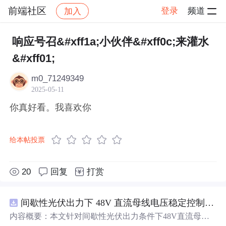
前端社区
登录
频道
加入
帖子详情
社区
前端社区
感慨
响应号召&#xff1a;小伙伴&#xff0c;来灌水
&#xff01;
m0_71249349
2025-05-11
你真好看。我喜欢你
给本帖投票
20
回复
打赏
间歇性光伏出力下 48V 直流母线电压稳定控制及储能双向充放电闭环调控体系研究（Simulink仿真实现）
内容概要：本文针对间歇性光伏出力条件下48V直流母线