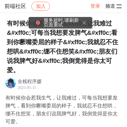
前端社区
登录
频道
加入
帖子详情
社区
前端社区
感慨
服务超时,请刷新
有时候你会惹我生气&#xff0c;让我难过
页面重试
&#xff0c;可每当我想要发脾气&#xff0c;看
到你噘嘴委屈的样子&#xff0c;我就忍不住
想哄&#xff0c;绷不住想笑&#xff0c;朋友们
说我脾气好&#xff0c;我倒觉得是你太可
爱。
全栈程序媛
2025-05-11
有时候你会惹我生气，让我难过，可每当我想要发
脾气，看到你噘嘴委屈的样子，我就忍不住想哄，
绷不住想笑，朋友们说我脾气好，我倒觉得是你太
可爱。