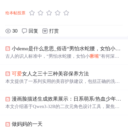
给本帖投票
30
回复
打赏
小demo是什么意思_俗语“男怕水蛇腰，女怕小
噘嘴
古人的识人标准中，“男怕水蛇腰，女怕小
噘嘴
”有何深
意？男性水蛇腰可能预示健康问题及性格特征；女性常
噘
嘴
则暗示其可能不易相处。本文探讨这些传统观念背后的
可爱
女人之三十三种美容保养方法
心理和社
会
原因。
本文提供了一系列实用的美容护肤建议，包括正确的洗头
方法、预防头皮屑、改善发质、选择合适的发梳、睡前头
发护理、牙齿美白、刷牙技巧、去除皱纹、眼部护理、自
漫画脸描述生成效果展示：日系萌系/热血少年风格AI角色方案全集
制护肤品等内容。
本文介绍基于Qwen3-32B的二次元角色设计工具，聚焦日
系萌系（软萌少女、傲娇大小姐）与热血少年（战斗系少
年、冷峻剑客）两大风格的AI生成效果。涵盖文字描述转
做妈妈的一天
角色方案、适配Stable Diffusion/NovelAI的提示词输出、描