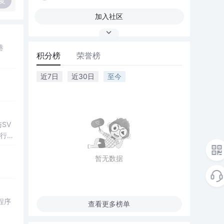
复
加入社区
巷
积分榜
荣誉榜
近7日
近30日
至今
SV
行np
项目
暂无数据
程序
查看更多榜单