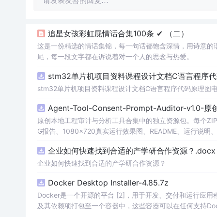
请发表友善的回复…
追星女孩彩虹屁情话合集100条 ✔︎ （二）
这是一份精选的情话集锦，每一句话都饱含深情，用诗意的
尾，每一段文字都在诉说着对一个人的思念与热爱。
stm32单片机项目资料课程设计文档C语言程序
stm32单片机项目资料课程设计文档C语言程序代码原理图
Agent-Tool-Consent-Prompt-Auditor-v1.
原创本地工程审计与分析工具合集中的独立资源包。每个ZIP
G报告、1080×720真实运行效果图、README、运行说明、功
m test验证算法，执行npm run report生成报
企业如何快速找到合适的产学研合作资源？.docx
源码、Logo、官方截图、论文、生产日志或其他受限素材
企业如何快速找到合适的产学研合作资源？
Docker Desktop Installer-4.85.7z
Docker是一个开源的平台 [2]，用于开发、交付和运行应用
及其依赖项打包至一个容器中，这些容器可以在任何支持Doc