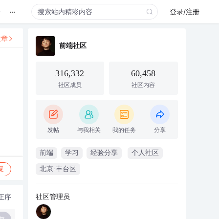
...
录
登录/注册
文章
前端社区
316,332
60,458
社区成员
社区内容
发帖
与我相关
我的任务
分享
前端
学习
经验分享
个人社区
复
北京·丰台区
社区管理员
正序