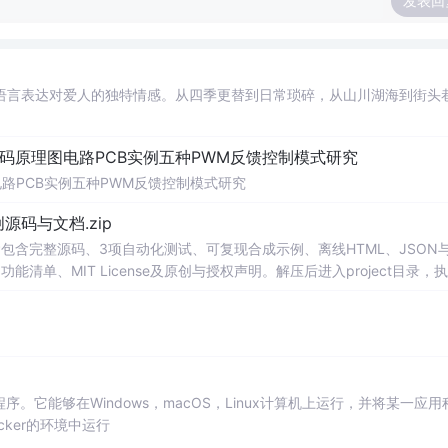
发表回
语言表达对爱人的独特情感。从四季更替到日常琐碎，从山川湖海到街头
代码原理图电路PCB实例五种PWM反馈控制模式研究
电路PCB实例五种PWM反馈控制模式研究
0-原创源码与文档.zip
包含完整源码、3项自动化测试、可复现合成示例、离线HTML、JSON与
能清单、MIT License及原创与授权声明。解压后进入project目录，执
告，也可通过本地静态服务器打开网页。运行时零第三方依赖，不包含热点产品或开源
。适合前端开发、AI应用工程、测试审计和课程实践。
程序。它能够在Windows，macOS，Linux计算机上运行，并将某一应用
ker的环境中运行