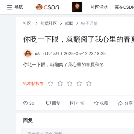
社区活动
赢在CSD
导航
社区
前端社区
感慨
帖子详情
你眨一下眼，就翻阅了我心里的春
2025-05-12 23:18:25
m0_71184684
你眨一下眼，就翻阅了我心里的春夏秋冬
给本帖投票
30
回复
打赏
分享
收藏
回复