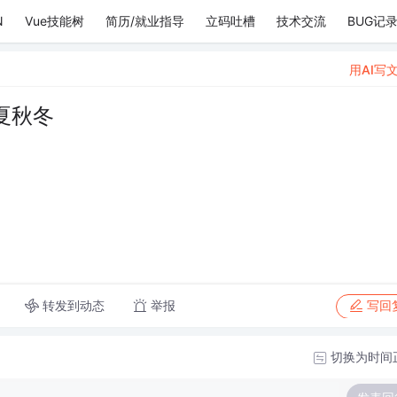
N
Vue技能树
简历/就业指导
立码吐槽
技术交流
BUG记
用AI写
夏秋冬
转发到动态
举报
写回
切换为时间