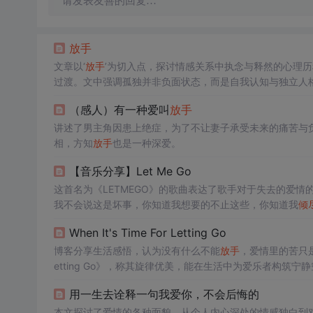
请发表友善的回复…
放手
文章以‘
放手
’为切入点，探讨情感关系中执念与释然的心理
过渡。文中强调孤独并非负面状态，而是自我认知与独立人
内在自由与成熟。
（感人）有一种爱叫
放手
讲述了男主角因患上绝症，为了不让妻子承受未来的痛苦与
相，方知
放手
也是一种深爱。
【音乐分享】Let Me Go
这首名为《LETMEGO》的歌曲表达了歌手对于失去的爱
我不会说这是坏事，你知道我想要的不止这些，你知道我
倾
曲还探讨了个人成长和自我发现的主题，如你走吧，你继续
When It's Time For Letting Go
博客分享生活感悟，认为没有什么不能
放手
，爱情里的苦只是成长
etting Go》，称其旋律优美，能在生活中为爱乐者构筑宁
用一生去诠释一句我爱你，不会后悔的
本文探讨了爱情的各种面貌，从个人内心深处的情感独白到