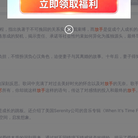
发表回
历程，指出执著于不可挽回的关系实为自我束缚，而
放手
是促成个人成长的
格形成的契机，揭示责任、承诺等社会性约束如何异化为孤独源头，最终
负担，不惜扮演负心汉角色，迫使妻子与其离婚的故事。十年后，妻子得
情的深刻反思。歌词中充满了对过去美好时光的怀念以及对
放手
的无奈。歌
尽
所有，你却就这样
放手
这样的语句，传达了对感情的投入和最终的
放手
前行，你大声说出你的梦想，你每一次都痛彻心扉。
的跳板。还介绍了美国Serenity公司的音乐专辑《When It's Time Fo
静空间，启发想象。
对爱情本质的深刻思考。通过对不同情境下情感状态的描绘，揭示了爱情