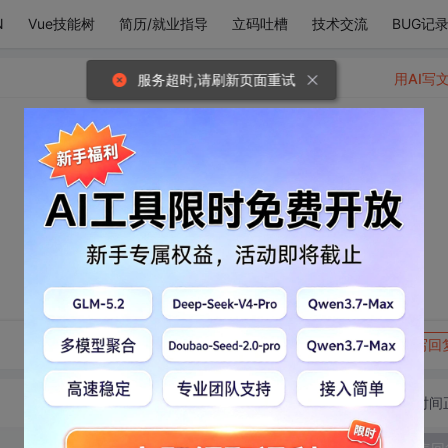
N
Vue技能树
简历/就业指导
立码吐槽
技术交流
BUG记
用AI写
服务超时,请刷新页面重试
转发到动态
举报
写回
切换为时间