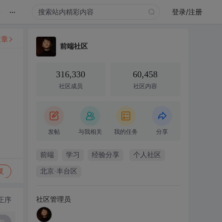
...
录
登录/注册
文章
前端社区
316,330
60,458
社区成员
社区内容
发帖
与我相关
我的任务
分享
前端
学习
经验分享
个人社区
复
北京·丰台区
社区管理员
正序