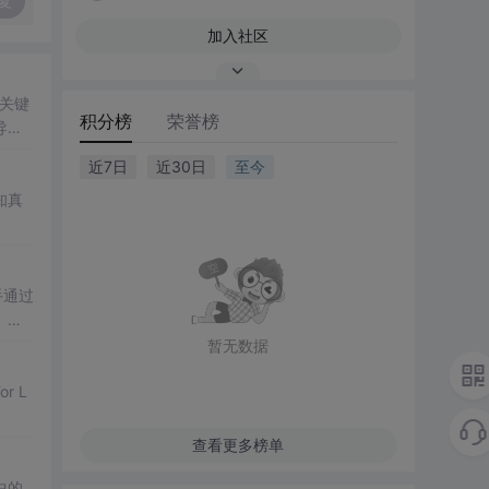
复
加入社区
关键
积分榜
荣誉榜
导向
近7日
近30日
至今
知真
手通过
。歌
暂无数据
r L
查看更多榜单
中的