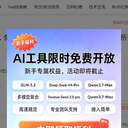
N
Vue技能树
简历/就业指导
立码吐槽
技术交流
BUG记
用AI写
，像大雪覆盖冬天。你也这样，点亮了我所
你也这样，点亮了我所有的世界
转发到动态
举报
写回
切换为时间