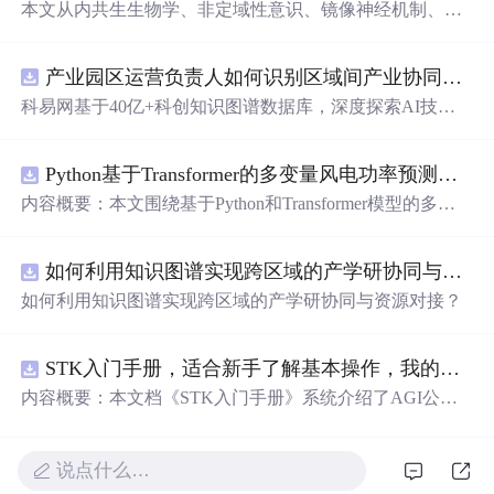
本文从内共生生物学、非定域性意识、镜像神经机制、悲
智双运系统论及利他主义的多学科基础出发，揭示慈悲并
非道德负担，而是生命系统对抗熵增、实现跨尺度负熵协
产业园区运营负责人如何识别区域间产业协同机会？.docx
同的底层物理与信息动力学必然。结合耗散结构、量子真
空、全息投影等前沿概念，构建了慈悲作为文明级自组织
科易网基于40亿+科创知识图谱数据库，深度探索AI技术
协议的科学框架。
在技术转移、成果转化、技术经纪、知识产权、产业创
新、科技招商等垂直领域的多样化应用场景，研究科技创
Python基于Transformer的多变量风电功率预测研究
新领域的AI+数智化解决方案，推动科技创新与产业创新
智能化发展。
内容概要：本文围绕基于Python和Transformer模型的多变
量风电功率预测展开研究，重点针对短期风电功率预测任
务。研究采用深度学习中的Transformer架构，引入风速、
如何利用知识图谱实现跨区域的产学研协同与资源对接？.docx
温度、湿度等多种气象及运行变量作为输入特征，构建高
精度预测模型。为进一步提升预测的稳健性与可靠性，研
如何利用知识图谱实现跨区域的产学研协同与资源对接？
究结合近端梯度算法求解LASSO分位数回归，优化模型在
不确定性环境下的输出表现，增强预测结果的置信区间估
计能力。该技术是机器学习与新能源领域深度融合的典型
STK入门手册，适合新手了解基本操作，我的主页还有进阶教程
应用，旨在提高风电并网的稳定性与电网调度的科学性。;
内容概要：本文档《STK入门手册》系统介绍了AGI公司
适合人群：具备Python编程基础，熟悉主流深度学习框架
开发的Satellite Tool Kit（STK）软件的基本用法与核心功
（如PyTorch或TensorFlow）的研究生、科研人员，以及从
能，涵盖用户界面操作、地图窗口设置、各类对象（如卫
事新能源发电预测、电力系统调度、智能电网优化等相关
星、航天器、设施、传感器等）的创建与属性定义，以及
说点什么…
工作的技术人员。; 使用场景及目标：①应用于风电场实际
高级分析模块如高精度轨道预测（HPOP）、长周期轨道