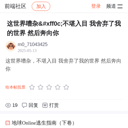
前端社区
登录
频道
加入
帖子详情
社区
前端社区
感慨
这世界嘈杂&#xff0c;不堪入目 我舍弃了我
的世界 然后奔向你
m0_71043425
2025-05-13
这世界嘈杂，不堪入目 我舍弃了我的世界 然后奔向
你
给本帖投票
19
回复
打赏
地球Online逃生指南（下卷）