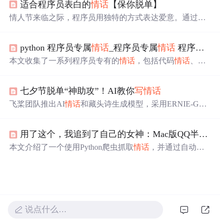
适合程序员表白的
情话
【保你脱单】
接口自动生成
情话
，最后通过定时任务模块实现每天下午5
点21分自动发送。
情人节来临之际，程序员用独特的方式表达爱意。通过代
码编
写
浪漫
情话
，不仅展现了技术的魅力，也传递了深情
的告白。从遍历世界的寻找，到无限循环的思念，每段代
python 程序员专属
情话
_程序员专属
情话
程序员的土味
码背后都是对爱情的承诺。
本文收集了一系列程序员专有的
情话
，包括代码
情话
、土
味
情话
等，展现了程序员独特的浪漫方式。此外还提供了
带有专业特色的表白
情话
，让理工男也能在爱情中展现温
七夕节脱单“神助攻”！AI教你
写
情话
柔的一面。
飞桨团队推出AI
情话
和藏头诗生成模型，采用ERNIE-GEN
算法，可生成个性化
情话
和诗歌，适用于情人节等特殊日
子，通过PaddleHub轻松部署和使用。
用了这个，我追到了自己的女神：Mac版QQ半自动发送
本文介绍了一个使用Python爬虫抓取
情话
，并通过自动化
脚本在QQ上定时发送给特定联系人的项目。涉及的技术包
括Python爬虫、自动化操作、Shell脚本和开机自启配置。
说点什么…