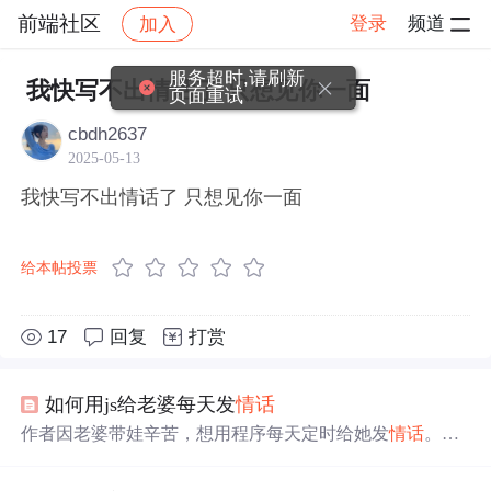
前端社区
登录
频道
加入
帖子详情
社区
前端社区
感慨
服务超时,请刷新
我快写不出情话了 只想见你一面
页面重试
cbdh2637
2025-05-13
我快写不出情话了 只想见你一面
给本帖投票
17
回复
打赏
如何用js给老婆每天发
情话
作者因老婆带娃辛苦，想用程序每天定时给她发
情话
。考
虑到QQ和微信限制，选择邮箱版本。技术选型为Node.js，
主要使用nodemailer模块发送邮件，还利用彩虹屁生成网站