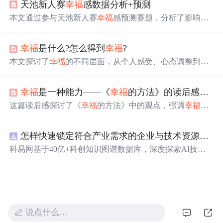
天池新人赛
幸福
感数据分析+预测
本文通过参与天池新人赛
幸福
感预测赛题，分析了影响
幸
福
感的因素，包括性别、年龄、城市农村分布、收入合理
程度、社会经济地位和公平感。数据显示女性和城市居民
幸福
是什么?怎么得到
幸福
?
幸福
感较高，年龄和收入合理程度对
幸福
感有显著影响。
最后，通过主成分分析和神经网络模型对测试集的
幸福
指
本文探讨了
幸福
的不同层面，从个人感受、心态调整到哲
数进行了预测。
学视角，揭示了
幸福
的本质。
幸福
不仅是一种情绪体验，
也是一种生活态度，它关乎个人的价值观、生活方式以及
幸福
是一种能力——《
幸福
的方法》的读后感作文1900字
内心的感受。
这篇读后感探讨了《
幸福
的方法》中的观点，强调
幸福
是
一种能力而非状态。作者通过书中四个生活状态象限的介
绍，阐述了如何从忍辱负重和享乐主义中寻找真正的
幸福
怎样快速锁定符合产业需求的企业与技术资源？.docx
，并指出
幸福
可以通过训练感知力来提升。实验表明，关
注生活中的正面事物能增加
幸福
感，挑战了人们普遍的
科易网基于40亿+科创知识图谱数据库，深度探索AI技术
“一......就......”思维模式。
在技术转移、成果转化、技术经纪、知识产权、产业创
新、科技招商等垂直领域的多样化应用场景，研究科技创
新领域的AI+数智化解决方案，推动科技创新与产业创新
智能化发展。
说点什么…