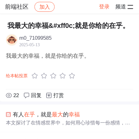
前端社区
登录
频道
加入
帖子详情
社区
前端社区
感慨
我最大的幸福&#xff0c;就是你给的在乎。
m0_71099585
2025-05-13
我最大的幸福，就是你给的在乎。
给本帖投票
22
回复
打赏
有人
在乎
，就是
最大
的
幸福
本文探讨了在情感世界中，如何用心珍惜每一份感情，通
过平淡中的相守与风雨中的陪伴，展现了真正的情感价值
在于彼此的理解与支持。