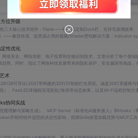
发表回
全方位升级
，聚焦三大核心技术组件：Plank——轻量高定制Dock栏，支持毛玻璃效果
）——兼容性强、低资源占用的视频/Shader壁纸解决方案；indicator-sy
等实时指标自定义显示。同时涵盖开机自启动配置与常见故障排查。
稳定性优化
、网络安全、网络加密、电子投票和生物识别技术。文章分析了每个领域
展趋势。同时，指出了网络科技发展带来的隐私保护、安全漏洞等挑战，
影艺术
）与WS2812B可寻址LED灯带构建的3D打印智能灯光系统。涵盖3D灯罩建模与
、FastLED库编程实现彩虹/海浪等动态效果，以及Wi-Fi远程控制方
稳定性关键措施，如末端补电、信号限流电阻和电源余量设计。
ooks协同实战
s（意图理解与策略生成）、MCP Server（标准化AI服务接入）和Hooks（
en开销对组件选型的决定性影响，强调Skills按需加载优势与MCP工
设计原则。涵盖插件骨架构建、manifest.yml与skill.md编写规
‘空性’为内核的认知解构框架。重点阐述预测编码机制如何生成主观幻觉