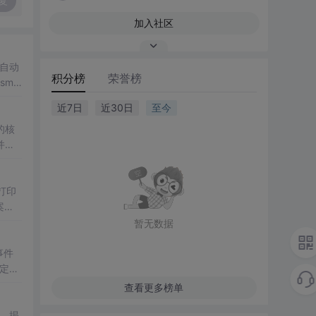
复
加入社区
、自动
积分榜
荣誉榜
smo
近7日
近30日
至今
的核
并提
打印
案。
暂无数据
事件
具定义
范、本
查看更多榜单
，揭