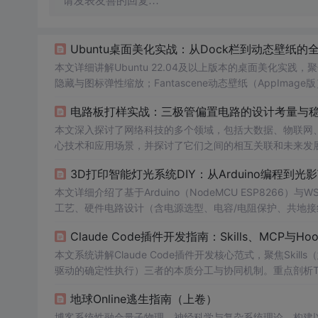
请发表友善的回复…
Ubuntu桌面美化实战：从Dock栏到动态壁纸的
本文详细讲解Ubuntu 22.04及以上版本的桌面美化实践
隐藏与图标弹性缩放；Fantascene动态壁纸（AppImage版
nitor——状态栏系统监控插件，支持CPU、内存、网络
电路板打样实战：三极管偏置电路的设计考量与
本文深入探讨了网络科技的多个领域，包括大数据、物联网
心技术和应用场景，并探讨了它们之间的相互关联和未来发
出了相应的对策。
3D打印智能灯光系统DIY：从Arduino编程到光
本文详细介绍了基于Arduino（NodeMCU ESP8266
工艺、硬件电路设计（含电源选型、电容/电阻保护、共地接线）
重点强调系统架构三层划分（结构层、控制层、执行层）及
Claude Code插件开发指南：Skills、MCP与H
本文系统讲解Claude Code插件开发核心范式，聚焦Skill
驱动的确定性执行）三者的本质分工与协同机制。重点剖析Tok
的上下文成本，并通过真实生产事故复盘Hooks的触发时机与作用域
地球Online逃生指南（上卷）
地测试流程及project/user作用域实践策略。
博客系统性融合量子物理、神经科学与复杂系统理论，构建以