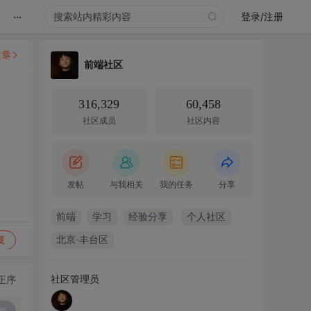
...
录
登录/注册
文章
前端社区
316,329
60,458
社区成员
社区内容
发帖
与我相关
我的任务
分享
前端
学习
经验分享
个人社区
复
北京·丰台区
社区管理员
正序