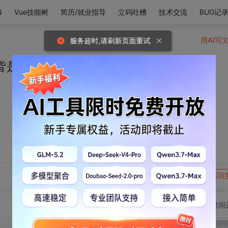
N
Vue技能树
简历/就业指导
立码吐槽
技术交流
BUG记
用AI写
服务超时,请刷新页面重试
皆是喜欢你?
转发到动态
举报
写回
切换为时间