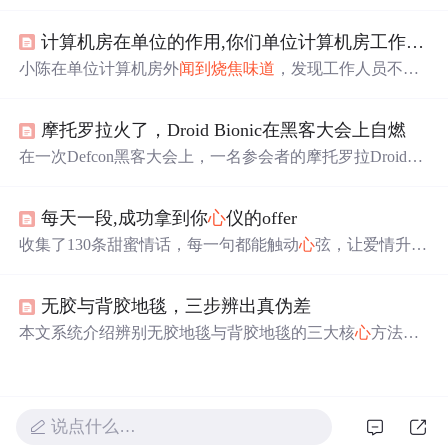
里有不同气味，多有
烧焦
味。其原因一是气闸过程中发生
氧化化学反应，二是恒星爆炸产生的多环芳烃。此外，太
计算机房在单位的作用,你们单位计算机房工作人员临时不在，单位人事部小陈，路过计算机房闻...
阳系外因化合物和元素不同，可能有不同气味。
小陈在单位计算机房外
闻到
烧焦
味道
，发现工作人员不
在。他迅速采取行动，先通知保卫部并尝试寻找火源。根
据火势大小，小陈会采取不同的措施，包括灭火、断电、
摩托罗拉火了，Droid Bionic在黑客大会上自燃
疏散人员和报警。火灾控制后，他协助记录损失，编写报
告，提议加强安全管理和培训，以防止类似事件再次发
在一次Defcon黑客大会上，一名参会者的摩托罗拉DroidBi
生。
onic手机电池突然发生自燃，导致座椅和地毯被
烧焦
，所
幸使用者并未受伤。手机在裤兜中
燃烧
起来，用户紧急将
每天一段,成功拿到你
心
仪的offer
其取出。目前起火原因未知。
收集了130条甜蜜情话，每一句都能触动
心
弦，让爱情升
温。无论是表白还是日常撒糖，总有一句适合你。
无胶与背胶地毯，三步辨出真伪差
本文系统介绍辨别无胶地毯与背胶地毯的三大核
心
方法：
通过闻气味与核查第三方检测报告（如SMQ依据GB 18587
-2001出具的甲醛/VOC/胶粘剂未检出报告）、观察底背织
造结构与手感差异、以及
燃烧
测试判断胶层存在与否。强
调无胶地毯采用物理织造工艺，无化学胶粘剂，具备零甲
说点什么…
醛、适配地暖、不伤地板等特性，适用于母婴及敏感人