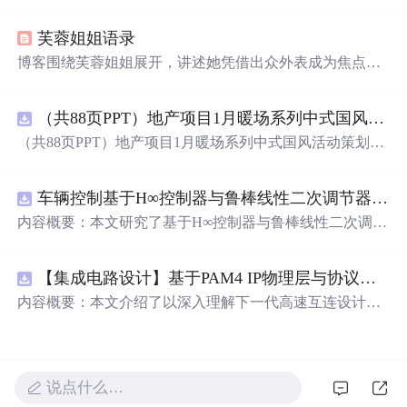
波后，林萧深刻体会到低调行事的重要性，并继续踏上求
学之路。
芙蓉姐姐语录
博客围绕芙蓉姐姐展开，讲述她凭借出众外表成为焦点，
却因众多追求者而苦恼，她拒绝求
爱
，坚守自己的
爱
情
观，等待合适的人。还提及她的过往身材情况及理想中gg
（共88页PPT）地产项目1月暖场系列中式国风活动策划方案.pptx
的类型，如身高、身材、才艺学识等方面的要求。
（共88页PPT）地产项目1月暖场系列中式国风活动策划方
案.pptx
车辆控制基于H∞控制器与鲁棒线性二次调节器RLQR的铰接式重型车辆的稳健路径跟踪控制研究（Matlab代码实现）
内容概要：本文研究了基于H∞控制器与鲁棒线性二次调节
器（RLQR）的铰接式重型车辆稳健路径跟踪控制方法，
并通过Matlab代码实现仿真验证。针对铰接式车辆在复杂
【集成电路设计】基于PAM4 IP物理层与协议兼容性验证：5nm工艺下高速互连系统电气合规测试平台
工况下路径跟踪精度低、稳定性差的问题，提出结合H∞控
制与RLQR的复合控制策略，以提升系统对参数不确定
内容概要：本文介绍了以深入理解下一代高速互连设计的
性、外部干扰及模型摄动的鲁棒性。文中建立了车辆动力
关键要素。
学模型，设计了H∞与RLQR控制器，通过多工况仿真对比
分析其控制性能，结果表明该方法能有效提高路径跟踪精
度与系统稳定性，具有较强的抗干扰能力和工程应用潜
说点什么…
力。; 适合人群：具备自动控制理论基础、车辆工程背景或