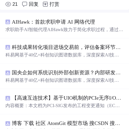
21
回复
打赏
AIHawk：首款求职申请 AI 网络代理
求职助手AI智能代理AIHawk致力于简化求职过程，通过自
动化职位申请流程。借助人工智能，它能够帮助用户以定
制化的方式申请多个职位。
科技成果转化项目进场交易前，评估备案环节需要准备哪些材料？.docx
科易网基于40亿+科创知识图谱数据库，深度探索AI技术
在技术转移、成果转化、技术经纪、知识产权、产业创
新、科技招商等垂直领域的多样化应用场景，研究科技创
国央企如何系统识别外部创新资源？内部研发体系完善，但对外部高校、中小科技企业技术能力缺乏动态认知。.docx
新领域的AI+数智化解决方案，推动科技创新与产业创新
智能化发展。
科易网基于40亿+科创知识图谱数据库，深度探索AI技术
在技术转移、成果转化、技术经纪、知识产权、产业创
新、科技招商等垂直领域的多样化应用场景，研究科技创
【高速互连技术】基于UIO机制的PCIe无序I/O扩展：多路径架构下内存请求的高性能传输与排序控制方案设计
新领域的AI+数智化解决方案，推动科技创新与产业创新
智能化发展。
内容概要：本文档为PCI-SIG发布的工程变更通知（EC
N），介绍了名为“无序输入/输出（Unordered I/O, UIO）”
的新功能，旨在解决传统PCI/PCIe架构中严格的顺序传输
博客 下载 社区 AtomGit 模型市场 搜CSDN 搜索 AI 搜索 会员中心 创作中心 基于DPWMA调制与正负序分离的ANPC三电平并网逆变器前馈控制策略研究（Simulink仿真实现）
规则对多路径拓扑和高性能IO系统的限制。UIO基于Flit模