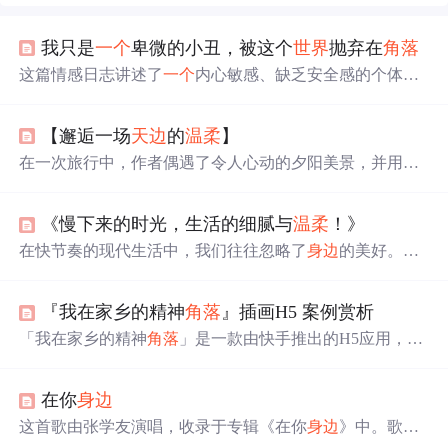
我只是
一个
卑微的小丑，被这个
世界
抛弃在
角落
这篇情感日志讲述了
一个
内心敏感、缺乏安全感的个体如
何在被
世界
遗忘的
角落
里寻找自我价值和归属感的故事。
【邂逅一场
天边
的
温柔
】
在一次旅行中，作者偶遇了令人心动的夕阳美景，并用手
机记录下了这一瞬间。照片不仅捕捉了夕阳的绚烂色彩，
也定格了作者对生活的热爱和对自然之美的敬畏。分享这
​​​​《慢下来的时光，生活的细腻与
温柔
！》
张照片，作者希望读者能在忙碌中发现
身边
的美好。
在快节奏的现代生活中，我们往往忽略了
身边
的美好。本
文引导读者放慢脚步，从清晨的第一缕阳光到夜幕下的自
我对话，感受生活中的细腻与
温柔
。无论是清晨的自然唤
『我在家乡的精神
角落
』插画H5 案例赏析
醒，简单的早餐时光，午后的阅读享受，还是傍晚的散步
与夜晚的心灵慰藉，每一刻都蕴藏着生活的诗意。
「我在家乡的精神
角落
」是一款由快手推出的H5应用，通
过插画艺术与九型人格测试结合，帮助用户探索自我，找
到内心的精神寄托。独特的艺术风格与互动体验让用户沉
在你
身边
浸在一场关于内心
世界
的旅程。
这首歌由张学友演唱，收录于专辑《在你
身边
》中。歌词
描述了歌手对恋人深深的依恋与渴望时刻陪伴左右的情