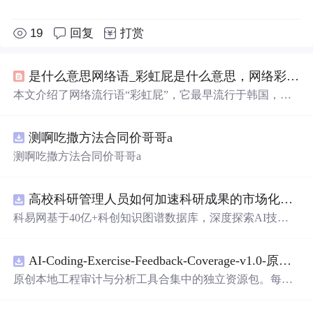
19
回复
打赏
是什么意思网络语_彩虹屁是什么意思，网络彩虹屁夸人语录大全，彩虹屁是什么梗...
本文介绍了网络流行语“彩虹屁”，它最早流行于韩国，原
指花式吹捧偶像，现形容特别
会
夸人，也是恋爱男女的必
备技能。还整理了一波“彩虹屁”文案供大家参考。
测啊吃撒方法合同价哥哥a
测啊吃撒方法合同价哥哥a
高校科研管理人员如何加速科研成果的市场化转化？.docx
科易网基于40亿+科创知识图谱数据库，深度探索AI技术
在技术转移、成果转化、技术经纪、知识产权、产业创
新、科技招商等垂直领域的多样化应用场景，研究科技创
AI-Coding-Exercise-Feedback-Coverage-v1.0-原创源码与文档.zip
新领域的AI+数智化解决方案，推动科技创新与产业创新
智能化发展。
原创本地工程审计与分析工具合集中的独立资源包。每个
ZIP包含完整源码、3项自动化测试、可复现合成示例、离
线HTML、JSON与SVG报告、1080×720真实运行效果图、