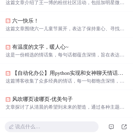
这篇文章介绍了王一博的粉丝社区活动，包括加明星微信
号、表白墙互动、王一博的知识测试、美图分享和角色解
析。粉丝们表达了深情的表白，并赞赏了他的演技。
六一快乐！
这篇文章围绕六一儿童节展开，表达了保持童心、寻找快
乐的主题。文中通过一系列温馨、
可
爱
的语句，唤起人们
对纯真年代的怀念，倡导在忙碌的生活中找寻简单的快
有温度的文字，暖人心~
乐，并希望读者能像孩子一样无拘无束地享受生活。
这是一份精选的情话集，每句话都蕴含深情，旨在表达对
另一半的
爱
意与珍惜。从
宇宙
星辰到人间烟火，用温柔的
话语编织浪漫，让人感受到
爱
情的美好与纯粹。
【自动化办公】用python实现和女神聊天情话对白，聊天机器人
这篇博客收集了众多经典的情话，每一句都饱含深情，从
不同的角度表达了
爱
意。从古诗词到现代流行歌词，从电
影台词到文学名著，这些情话如同一首首
爱
的颂歌，诉说
风吹哪页读哪页-优美句子
着对心上人的深深眷恋和无尽思念。无论是在寂静的夜晚
还是热闹的街头，它们都能触动心底最柔软的部分，让人
文章探讨了从清晨的希望到未来的塑造，通过各种主题如
感受到
爱
的力量和温暖。
勇敢、选择、
爱
情、读书和成长，揭示了生活中的挑战、
快乐和自由的重要性。,
说点什么…