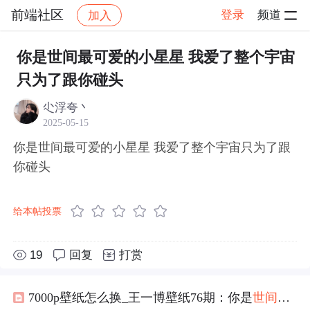
前端社区
登录
频道
加入
帖子详情
社区
前端社区
感慨
你是世间最可爱的小星星 我爱了整个宇宙
只为了跟你碰头
尐浮夸丶
2025-05-15
你是世间最可爱的小星星 我爱了整个宇宙只为了跟
你碰头
给本帖投票
19
回复
打赏
7000p壁纸怎么换_王一博壁纸76期：你是
世间
最
可