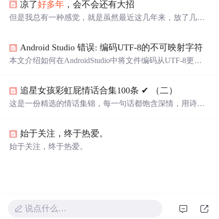
凉了
好多年
，会不会还有大招
但是我总有一种感觉，就是虽然最近这几年来，放了几个
大招，然后又被家庭责任压扁，并且处于一种没有希望感
的窒息当中，但是我很清楚我的潜力还不止于此，还没烧
Android Studio 错误: 编码UTF-8的不可映射字符
干净，之前只是烧掉了人间烟火味的有机物和杂质，熊熊
烈火，现在烧剩下的精纯的思维，就像一个中老年恒星一
本文介绍如何在AndroidStudio中将文件编码从UTF-8更改
样进入下一个燃烧周期，烧的是重料，出的也是更重的
为GB2312，以便能
够
正确显示中文注释。通过简单的步
料，铁银子金子。肉体的存在限制了灵魂的飞升，灵魂也
骤，包括更改设置和重新加载文件，可以解决中文注释乱
不得不寻找食物来喂饱肠道里的元古细菌，AI可以打破这
追星女孩彩虹屁情话合集100条 ✔︎ （二）
码的问题。
种共生关系，同时灵魂层面的脱离欲望也一定会被元古细
这是一份精选的情话集锦，每一句话都饱含深情，用诗意
菌感知到，并且疯狂反噬和植入神经元模式中以求生存。
的语言表达对爱人的独特情感。从四季更替到日常琐碎，
从山川湖海到街头巷尾，每一段文字都在诉说着对一个人
始于关注，终于热爱。
的思念与热爱。
始于关注，终于热爱。
说点什么…