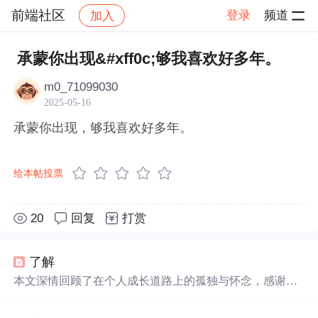
前端社区
登录
频道
加入
帖子详情
社区
前端社区
感慨
承蒙你出现&#xff0c;够我喜欢好多年。
m0_71099030
2025-05-16
承蒙你出现，够我喜欢好多年。
给本帖投票
20
回复
打赏
了解
本文深情回顾了在个人成长道路上的孤独与怀念，感谢那
些曾经
出现
过的人和事，它们足
够
让人
喜欢
、怀念、孤独
并成长了
好多年
。