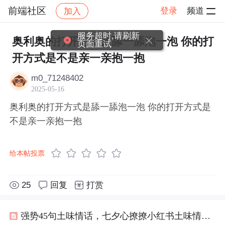
前端社区
登录
频道
加入
帖子详情
社区
前端社区
感慨
服务超时,请刷新
奥利奥的打开方式是舔一舔泡一泡 你的打
页面重试
开方式是不是亲一亲抱一抱
m0_71248402
2025-05-16
奥利奥的打开方式是舔一舔泡一泡 你的打开方式是
不是亲一亲抱一抱
给本帖投票
25
回复
打赏
强势45句土味情话，七夕心撩撩小红书土味情话大赛