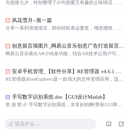
为迎接七夕，特别整理了45句甜蜜又有趣的土味情话，每
一句都充满了创意和温情，适合在特别的日子里表达爱
意。
风花雪月--第一篇
分享一系列浪漫情话，助你轻松表达爱意，增进感情。从
甜蜜暗示到直接告白，让心仪之人感受到你的温暖与独特
魅力。
创意留言墙图片_网易云音乐创意广告打造留言墙，互动营销开启用户核心时代！...
网易云音乐推出AR小纸条功能，结合AR技术让用户可在
虚拟留言墙上留言，创造独特体验。通过与海底捞合作，
实现了线上线下深度互动，提升了用户体验。
安卓手机管理_【软件分享】RE管理器 v4.6.1 完整版 ——安卓手机必备文件管理器...
RE管理器(RootExplorer)是一款强大的文件管理应用，适用
于已Root的Android设备。它提供了全面的文件系统访问功
能，包括文件编辑、数据库查看、压缩/解压缩、脚本执行
手写数字识别系统.doc【GUI设计Matlab】
等，并支持多种文件排序方式和视图展示。
资 源 简 介 手写数字识别系统，非常好的啊!带有GUI界
面，使用方便! 详 情 说 明 用这个手写数字识别系统，你可
以轻松地识别手写数字。这个系统不仅功能强大，而且还
带有直观的图形用户界面（GUI），非常容易使用。你只
说点什么…
需要将手写数字输入系统，它将立即给出准确的识别结