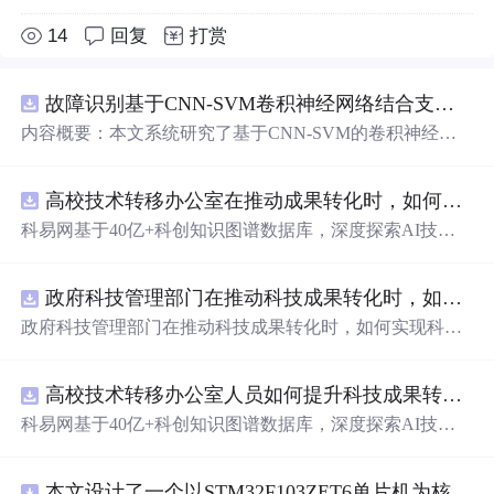
14
回复
打赏
故障识别基于CNN-SVM卷积神经网络结合支持向量机的数据分类预测研究（Matlab代码实现）
内容概要：本文系统研究了基于CNN-SVM的卷积神经网
络与支持向量机融合的数据分类预测方法，聚焦其在工业
故障识别中的应用，提供了完整的Matlab代码实现。通过C
高校技术转移办公室在推动成果转化时，如何识别高质量专利？.docx
NN提取输入数据的深层空间特征，再由SVM进行高精度
分类，充分发挥两者优势，有效提升了故障识别的准确
科易网基于40亿+科创知识图谱数据库，深度探索AI技术
性、鲁棒性与泛化能力。该方法特别适用于处理电力系
在技术转移、成果转化、技术经纪、知识产权、产业创
统、机械设备等领域的高维、非线性、强噪声监测数据，
新、科技招商等垂直领域的多样化应用场景，研究科技创
在变压器故障诊断、轴承缺陷识别等场景中具有重要应用
政府科技管理部门在推动科技成果转化时，如何实现科技成果与产业需求的精准对接？.docx
新领域的AI+数智化解决方案，推动科技创新与产业创新
价值。文档还整合了机器学习、深度学习、图像处理、路
智能化发展。
政府科技管理部门在推动科技成果转化时，如何实现科技
径规划、电力系统优化等多个前沿科研方向的技术资源，
成果与产业需求的精准对接？
配套大量Matlab/Simulink仿真案例与Python代码，全面支持
科研复现与工程实践。; 适合人群：具备一定编程基础，熟
高校技术转移办公室人员如何提升科技成果转化的响应速度与合作成功率？.docx
练掌握Matlab或Python语言，从事电气工程、自动化、人工
科易网基于40亿+科创知识图谱数据库，深度探索AI技术
智能、机械故障诊断等相关领域研究的研发人员及高校研
在技术转移、成果转化、技术经纪、知识产权、产业创
究生； 使用场景及目标：① 实现工业设备的状态监测与多
新、科技招商等垂直领域的多样化应用场景，研究科技创
类别故障分类；② 深入理解CNN与SVM融合模型的设计
本文设计了一个以STM32F103ZET6单片机为核心的高效率三相DC-AC逆变器，本电路中的两个逆变器基于SPWM脉冲宽度调制技术进行的设计 SPWM技术不仅能够实时、准确地实现变压变频控制要求
新领域的AI+数智化解决方案，推动科技创新与产业创新