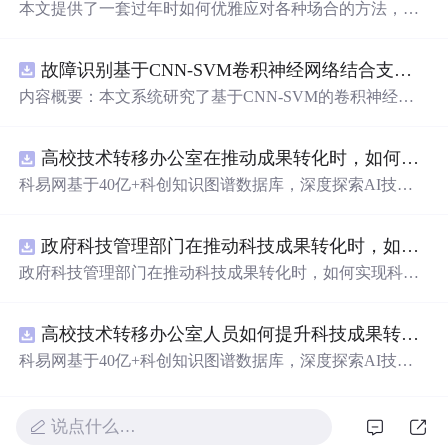
本文提供了一套过年时如何优雅应对各种场合的方法，分
为外形篇、内涵篇及终极篇，旨在帮助读者提升个人形象
与社交魅力。
故障识别基于CNN-SVM卷积神经网络结合支持向量机的数据分类预测研究（Matlab代码实现）
内容概要：本文系统研究了基于CNN-SVM的卷积神经网
络与支持向量机融合的数据分类预测方法，聚焦其在工业
故障识别中的应用，提供了完整的Matlab代码实现。通过C
高校技术转移办公室在推动成果转化时，如何识别高质量专利？.docx
NN提取输入数据的深层空间特征，再由SVM进行高精度
分类，充分发挥两者优势，有效提升了故障识别的准确
科易网基于40亿+科创知识图谱数据库，深度探索AI技术
性、鲁棒性与泛化能力。该方法特别适用于处理电力系
在技术转移、成果转化、技术经纪、知识产权、产业创
统、机械设备等领域的高维、非线性、强噪声监测数据，
新、科技招商等垂直领域的多样化应用场景，研究科技创
在变压器故障诊断、轴承缺陷识别等场景中具有重要应用
政府科技管理部门在推动科技成果转化时，如何实现科技成果与产业需求的精准对接？.docx
新领域的AI+数智化解决方案，推动科技创新与产业创新
价值。文档还整合了机器学习、深度学习、图像处理、路
智能化发展。
政府科技管理部门在推动科技成果转化时，如何实现科技
径规划、电力系统优化等多个前沿科研方向的技术资源，
成果与产业需求的精准对接？
配套大量Matlab/Simulink仿真案例与Python代码，全面支持
科研复现与工程实践。; 适合人群：具备一定编程基础，熟
高校技术转移办公室人员如何提升科技成果转化的响应速度与合作成功率？.docx
练掌握Matlab或Python语言，从事电气工程、自动化、人工
科易网基于40亿+科创知识图谱数据库，深度探索AI技术
智能、机械故障诊断等相关领域研究的研发人员及高校研
在技术转移、成果转化、技术经纪、知识产权、产业创
究生； 使用场景及目标：① 实现工业设备的状态监测与多
新、科技招商等垂直领域的多样化应用场景，研究科技创
类别故障分类；② 深入理解CNN与SVM融合模型的设计
新领域的AI+数智化解决方案，推动科技创新与产业创新
说点什么…
原理与工程实现细节；③ 借助所提供的丰富算法案例开展
智能化发展。