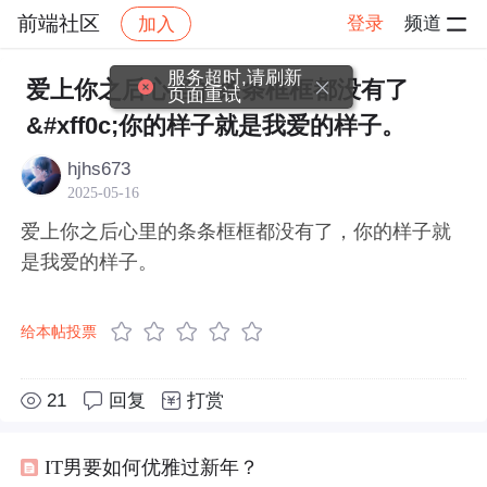
前端社区
登录
频道
加入
帖子详情
社区
前端社区
感慨
服务超时,请刷新
爱上你之后心里的条条框框都没有了
页面重试
&#xff0c;你的样子就是我爱的样子。
hjhs673
2025-05-16
爱上你之后心里的条条框框都没有了，你的样子就
是我爱的样子。
给本帖投票
21
回复
打赏
IT男要如何优雅过新年？