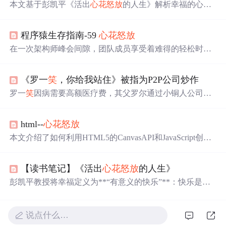
本文基于彭凯平《活出
心花怒放
的人生》解析幸福的心理
机制，探讨反事实思维、社会比较与‘福流’状态对幸福感
的影响，并提出通过调节比较方向和践行‘五施理论’从日
程序猿生存指南-59
心花怒放
常生活中持续获取有意义的快乐。
在一次架构师峰会间隙，团队成员享受着难得的轻松时
刻，谈论着生活琐事，房子、婚姻成为焦点。与此同时，
邓璞韵的乐观态度感染着周围的人，她的积极向上并非表
《罗一
笑
，你给我站住》被指为P2P公司炒作
面功夫，而是源自内心的阳光。在工作之余，一场朋友聚
会带来了欢乐，分享着各自的生活状态，展现了现代都市
罗一
笑
因病需要高额医疗费，其父罗尔通过小铜人公司的
青年的真实面貌。
帮助发起微信捐赠活动，短时间内筹集到超百万元善款。
然而，事件迅速发酵，关于罗尔家庭经济状况的真实性和
html--
心花怒放
医疗费用的实际需求遭到质疑。
本文介绍了如何利用HTML5的CanvasAPI和JavaScript创建
一个动态的心形粒子效果，包括定义粒子类、粒子池以及
粒子的生成、更新和绘制过程。,
【读书笔记】《活出
心花怒放
的人生》
彭凯平教授将幸福定义为**“有意义的快乐”**：快乐是基
础，但必须有意义。看到美食会快乐，但若意识到自己已
经250斤，快乐
便
消失——这正说明幸福不是单纯的感官满
足，而是需要意义的支撑。这一定义也体现了中华民族的
说点什么…
语言智慧：中文将"快乐"与"幸福"分为两个概念，而英文