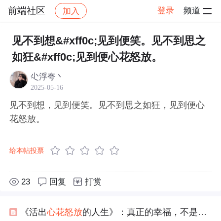
前端社区
登录
频道
加入
帖子详情
社区
前端社区
感慨
见不到想&#xff0c;见到便笑。见不到思之
如狂&#xff0c;见到便心花怒放。
尐浮夸丶
2025-05-16
见不到想，见到便笑。见不到思之如狂，见到便心
花怒放。
给本帖投票
23
回复
打赏
《活出
心花怒放
的人生》：真正的幸福，不是不比较，而是会“比”