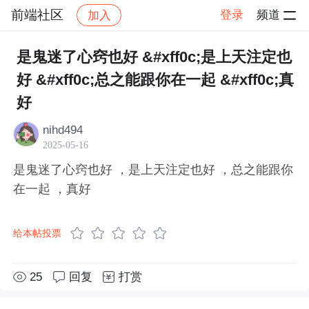
前端社区
登录
频道
加入
帖子详情
社区
前端社区
感慨
是鬼迷了心窍也好 &#xff0c;是上天注定也
好 &#xff0c;总之能跟你在一起 &#xff0c;真
好
nihd494
2025-05-16
是鬼迷了心窍也好 ，是上天注定也好 ，总之能跟你
在一起 ，真好
给本帖投票
25
回复
打赏