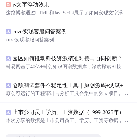
js文字浮动效果
这篇博客通过HTML和JavaScript展示了如何实现文字浮动
的效果。作者利用CSS设置元素的绝对定位，JavaScript则
用来随机生成文字的初始位置和透明度变化，营造出文字
coze实现客服问答案例
在页面上随机飘动的视觉效果。此外，文中还包含了对CS
S样式和JavaScript事件监听的运用，增加了互动性和趣味
coze实现客服问答案例
性。
园区如何推动科技资源精准对接与协同创新？.docx
科易网基于40亿+科创知识图谱数据库，深度探索AI技术
在技术转移、成果转化、技术经纪、知识产权、产业创
新、科技招商等垂直领域的多样化应用场景，研究科技创
仓颉测试套件不稳定性工具｜原创源码+测试+离线报告
新领域的AI+数智化解决方案，推动科技创新与产业创新
智能化发展。
原创可运行的工程审计与分析工具合集中的独立项目。每
个压缩包包含完整 Node.js、HTML、CSS、JavaScript 源
码，内置合成示例、3 项自动化验收、离线 HTML/JSON/S
上市公司员工学历、工资数据（1999-2023年）
VG 报告、1080×720 运行效果图、README、运行说明、
MIT License 与原创授权声明。零第三方运行依赖，不包含
本次分享的数据是上市公司员工、学历、工资等数据，包
榜单产品源码、官方素材、论文、账号数据或未授权内
括员工性别、各学历水平人数，以及员工薪酬、高管年薪
容。适合 AI 工程、前端、运维和质量团队用于本地预检、
等，数据年份为1999-2023年，存在一定缺失，希望对大家