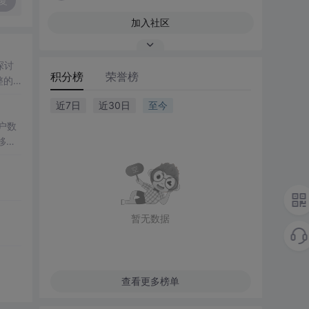
复
加入社区
探讨
积分榜
荣誉榜
整的
率点
近7日
近30日
至今
）等
离网
户数
移动
控制
验证提
光照
暂无数据
查看更多榜单