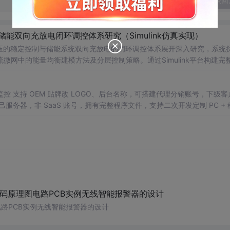
发表回
储能双向充放电闭环调控体系研究（Simulink仿真实现）
压的稳定控制与储能系统双向充放电的闭环调控体系展开深入研究，系统
网中的能量均衡建模方法及分层控制策略。通过Simulink平台构建完
DC变换器、负载、双向DC-DC变换器及电池系统等关键组件，实现了最大功
引起的功率供需失衡问题。研究采用双PI闭环控制、模型预测控制（MPC
母线电压稳定性，并实现了储能系统在削峰填谷中的优化运行，对于增强
 支持 OEM 贴牌改 LOGO、后台名称，可搭建代理分销账号，下级客
关领域基础知识
务器，非 SaaS 账号，拥有完整程序文件，支持二次开发定制 PC + 
及目标：① 构建适用于离网场景的光伏储
文档、环境配置教程
8V直流母线电压的精确稳定控制与储能系统的双向能量管理；③ 研究MPPT
的运行稳定性与鲁棒性；④ 为微电网能量管理系统的设计、优化与性能
及电压外环与电流内环构成的双闭环控制结构的参数整定，并通过设置不同的
响应能力与控制性能。
代码原理图电路PCB实例无线智能报警器的设计
电路PCB实例无线智能报警器的设计