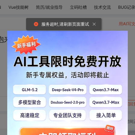
N
Vue技能树
简历/就业指导
立码吐槽
技术交流
BUG记
用AI写
服务超时,请刷新页面重试
抱来的有安全感
转发到动态
举报
写回
切换为时间