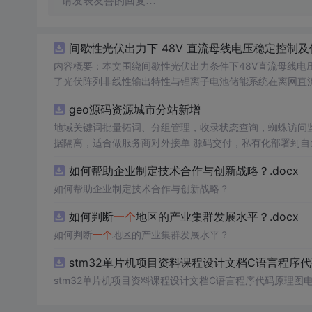
请发表友善的回复…
间歇性光伏出力下 48V 直流母线电压稳定控制及
内容概要：本文围绕间歇性光伏出力条件下48V直流母线电
了光伏阵列非线性输出特性与锂离子电池储能系统在离网直流微
光伏储能直流系统仿真模型，涵盖PV阵列、Boost DC-
geo源码资源城市分站新增
跟踪（MPPT）与储能系统的协同控制，有效应对光照波动
多种先进控制算法，显著提升了系统的动态响应速度与直流
地域关键词批量拓词、分组管理，收录状态查询，蜘蛛访问监控
微网的供电可靠性与能源利用效率具有重要理论价值和工程意义。; 适合人群：具备电力电子、新能源系统或自动控制等相
据隔离，适合做服务商对外接单 源码交付，私有化部署到自己服
的研究生、科研人员，以及从事微电网、光伏储能系统开发与设计的工程技术人员。; 使用场景
端适配，自带基础模板，可自行替换前端页面 附带安装部署
如何帮助企业制定技术合作与创新战略？.docx
能系统Simulink仿真模型；② 实现间歇性光照条件下4
与储能充放电策略之间的协同机制，提升系统在复杂工况下
如何帮助企业制定技术合作与创新战略？
供可靠的理论依据和技术支撑。; 阅读建议：建议结合文中所述的Simulink仿真模型与控制算法，亲自动手实践建模与仿真全过程，重点关
如何判断
一个
地区的产业集群发展水平？.docx
注MPPT控制策略的实现、双向DC-DC变换器的设计以
强度变化曲线和负载投切工况，全面测试和评估系统的动态
如何判断
一个
地区的产业集群发展水平？
stm32单片机项目资料课程设计文档C语言程序
stm32单片机项目资料课程设计文档C语言程序代码原理图