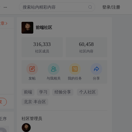
...
录
登录/注册
文章
前端社区
316,333
60,458
社区成员
社区内容
发帖
与我相关
我的任务
分享
前端
学习
经验分享
个人社区
复
北京·丰台区
社区管理员
正序