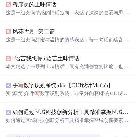
程序员的土味情话
这是一组充满情感的情话短句，表达了深深的喜爱与思念
之情。从对笑容的渴望到对彼此陪伴的向往，每句话都透
露着温暖与柔情。无论是希望对方开心，还是用幽默的方
风花雪月--第二篇
式表达爱意，这些话语都展现了真挚的感情。无论是在日
常生活中还是特殊时刻，这些温馨的话语都能触动人心，
这是一组充满甜蜜与温情的情感表达，每一句话都蕴含着
传递爱的力量。
深深的喜爱和温柔，适合用来向爱人传递心中的情感。这
些短句不仅表达了作者对爱情的独特见解，也展示了情感
c语言我想你,c语言土味情话
细腻的一面，让人感受到爱情的美好和力量。
本文精选了一系列土味情话，既有充满创意的比喻，也有
深情的告白，适合用来表达心意或是增添日常生活的乐
趣。从搞笑到温馨，总有一款能够触动你的心。
手
写
数字识别系统.doc【GUI设计Matlab】
资 源 简 介 手
写
数字识别系统，非常好的啊!带有GUI界
面，使用方便! 详 情 说 明 用这个手
写
数字识别系统，你可
以轻松地识别手
写
数字。这个系统不仅功能强大，而且还
如何通过区域科技创新分析工具精准掌握区域创新要素分布与产业链融合现状？.docx
带有直观的图形用户界面（GUI），非常容易使用。你只
需要将手
写
数字输入系统，它将立即给出准确的识别结
如何通过区域科技创新分析工具精准掌握区域创新要素分
果。这个系统可以在各种场景中使用，无论是学校、工作
布与产业链融合现状？
还是日常生活，都能为你提供快速和准确的识别服务。它