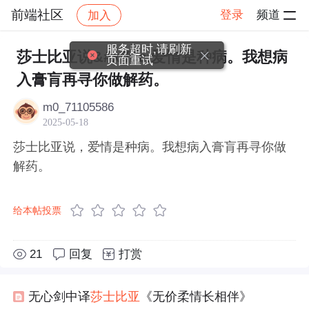
前端社区
登录
频道
加入
帖子详情
社区
前端社区
感慨
服务超时,请刷新
莎士比亚说&#xff0c;爱情是种病。我想病
页面重试
入膏肓再寻你做解药。
m0_71105586
2025-05-18
莎士比亚说，爱情是种病。我想病入膏肓再寻你做
解药。
给本帖投票
21
回复
打赏
无心剑中译
莎士比亚
《无价柔情长相伴》