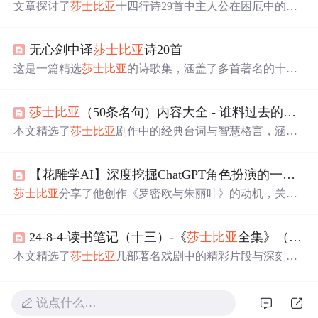
文章探讨了
莎士比亚
十四行诗29首中主人公在困厄中的内
心挣扎，通过对比两个译本，展示了
爱情
如何带来超越世
俗的慰藉和力量。,
无心剑中译
莎士比亚
诗20首
这是一篇精选
莎士比亚
的诗歌集，涵盖了多首著名的十四
行诗和短诗，主题围绕
爱情
、时光流逝与生命之美。诗人
以细腻的情感和深刻洞察力，描绘了爱的永恒、时光的无
莎士比亚
（50条名句）内容大全 - 谁料过去的繁华，化作今朝的泥土 - 作者 第7页
情和生命的意义，如《劝君缔结连理枝》、《诗行难述君
妩媚》和《怎可将你比夏天》等，展现出
莎士比亚
独特的
本文精选了
莎士比亚
剧作中的经典台词与智慧格言，涵盖
文学魅力。
了
爱情
、人性、命运等多个主题，展现了
莎士比亚
深刻的
洞察力和文学魅力。
【花雕学AI】深度挖掘ChatGPT角色扮演的一个案例—CHARACTER play :
莎士比亚
分享了他创作《罗密欧与朱丽叶》的动机，关于
爱情
的思考，以及对现代戏剧和自己作品的看法。他提
到，虽然不了解现代戏剧，但仍对
爱情
抱有深刻理解，而
24-8-4-读书笔记（十三）-《
莎士比亚
全集》（第一卷（续）） [英] 威廉·
他的经典台词来源于直觉和生活体验。
本文精选了
莎士比亚
几部著名戏剧中的精彩片段与深刻感
悟，包括《爱的徒劳》、《仲夏夜之梦》、《威尼斯商
人》等，探讨了
爱情
、人性和社会等主题。
说点什么…