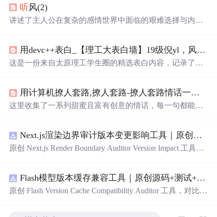
听
风(2)
讲述了主人公在复杂的感情世界中面临的艰难选择与内心
挣扎，展现了人性的复杂与情感的纠葛。
用devc++表白_【理工大表白墙】19级倪yl，风吹起如花般破碎的流年，而你的笑容摇晃摇晃，成为我命途中最美的点缀...
这是一份来自太原理工学生圈的精选表白内容，记录了学
生们之间的甜蜜告白与美好祝福，展现了青春校园生活的
温馨与浪漫。
用计算机撩人套路,撩人套路-撩人套路情话一问一答 - 个性说说吧
这里收集了一系列甜蜜且富有创意的情话，每一句都能触
动心弦，适合用来表达爱意或是增添日常生活中的小情
趣。
Next.js渲染边界审计版本变更影响工具｜原创源码+测试+离线报告
原创 Next.js Render Boundary Auditor Version Impact 工具，
围绕“建立服务端组件、客户端组件、数据获取、缓存和交
互边界图，识别错误跨界依赖”的结果，对比两个版本的输
Flash模型版本缓存兼容工具｜原创源码+测试+离线报告
入约定、规则参数、结果结构和风险项，识别变更影响。
压缩包包含完整源码、3 项自动化测试、可复现合成示
原创 Flash Version Cache Compatibility Auditor 工具，对比两
例、离线 HTML/JSON/SVG 报告、1080×720 真实运行效
个Flash模型版本的前缀规范、缓存键、Tokenizer、命中率
果图、README、运行说明、功能清单、MIT License 及
和重建成本。压缩包包含完整源码、3 项自动化测试、可