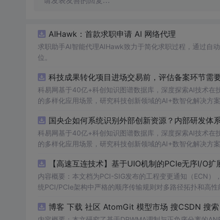
请发表友善的回复…
AIHawk：首款求职申请 AI 网络代理
求职助手AI智能代理AIHawk致力于简化求职过程，通过
位。
科技成果转化项目进场交易前，评估备案环节需要准
科易网基于40亿+科创知识图谱数据库，深度探索AI技术
的多样化应用场景，研究科技创新领域的AI+数智化解决方
国央企如何系统识别外部创新资源？内部研发体系
科易网基于40亿+科创知识图谱数据库，深度探索AI技术
的多样化应用场景，研究科技创新领域的AI+数智化解决方
【高速互连技术】基于UIO机制的PCIe无序I
内容概要：本文档为PCI-SIG发布的工程变更通知（ECN），介绍
统PCI/PCIe架构中严格的顺序传输规则对多路径拓扑和高性
规则，允许请求方（Requester）自主管理数据顺序，支
O
内容概要：本文研究了基于DPWMA调制与正负序分离的A