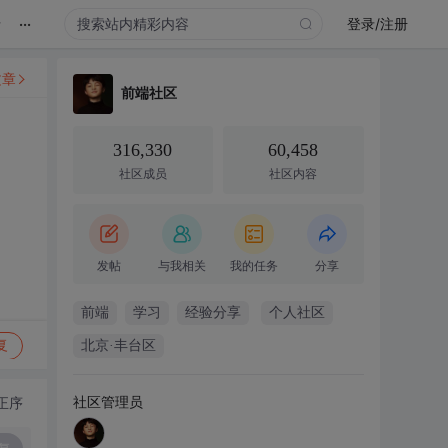
...
录
登录/注册
文章
前端社区
316,330
60,458
社区成员
社区内容
发帖
与我相关
我的任务
分享
前端
学习
经验分享
个人社区
复
北京·丰台区
社区管理员
正序