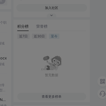
复
加入社区
多个职
积分榜
荣誉榜
近7日
近30日
至今
领域
cx
领域
暂无数据
决传
类型和
UI
查看更多榜单
博客 下载 社区 AtomGit 模型市场 搜CSDN 搜索 AI 搜索 会员中心 创作中心 基于DPWMA调制与正负序分离的ANPC三电平并网逆变器前馈控制策略研究（Simulink仿真实现）
谐波含