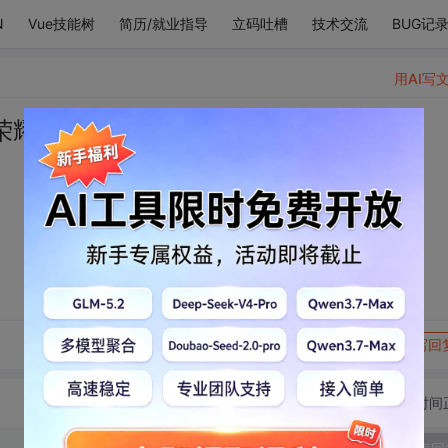
N
Vue技能树
简历/就业指导
立码吐槽
技术交流
BUG记
用AI写
荣耀，即是我的光芒。
。
转发到动态
举报
写回
切换为时间