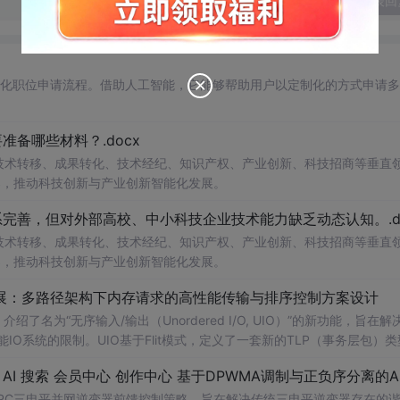
发表回
自动化职位申请流程。借助人工智能，它能够帮助用户以定制化的方式申请
备哪些材料？.docx
在技术转移、成果转化、技术经纪、知识产权、产业创新、科技招商等垂直
案，推动科技创新与产业创新智能化发展。
完善，但对外部高校、中小科技企业技术能力缺乏动态认知。.do
在技术转移、成果转化、技术经纪、知识产权、产业创新、科技招商等垂直
案，推动科技创新与产业创新智能化发展。
/O扩展：多路径架构下内存请求的高性能传输与排序控制方案设计
了名为“无序输入/输出（Unordered I/O, UIO）”的新功能，旨在解
能IO系统的限制。UIO基于Flit模式，定义了一套新的TLP（事务层包）
持多路径路由、提升系统效率并兼容现有生产者-消费者模型。文档详细说明了
NPC三电平并网逆变器前馈控制策略，旨在解决传统三电平逆变器存在的