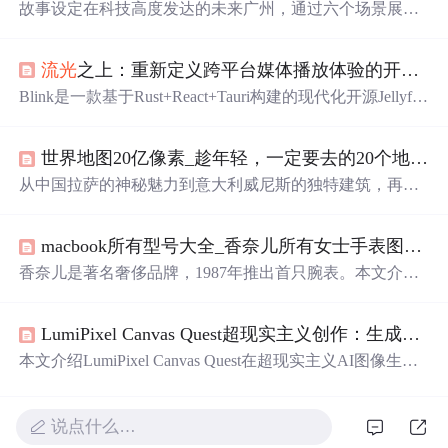
故事设定在科技高度发达的未来广州，通过六个场景展现
传统岭南文化与量子科技的融合。从量子茶楼到全城晚安
仪式，科技融入城市，让广府文化在未来焕发生机，勾勒
流光
之上：重新定义跨平台媒体播放体验的开源革命
出传统与未来共生的奇幻画卷。
Blink是一款基于Rust+React+Tauri构建的现代化开源Jellyfin
桌面客户端，致力于解决传统播放器卡顿、臃肿、多端不
同步等核心痛点。它具备轻量高性能（内存降低60%）、
世界地图20亿像素_趁年轻，一定要去的20个地方！再不疯狂你就老了！
全平台兼容、多设备进度同步、音频直通、自动帧率匹
配、Vim快捷键、自定义播放配置及Jellyfin服务器集群管理
从中国拉萨的神秘魅力到意大利威尼斯的独特建筑，再到
等功能，面向家庭影院、追剧用户与媒体库管理者提供智
澳大利亚悉尼的自然美景，本文精选了全球20个最具吸引
能化跨平台媒体体验。
力的城市。这些城市不仅拥有令人难忘的自然风光，还承
macbook所有型号大全_香奈儿所有女士手表图_香奈儿手表型号大全_香奈儿手表型号在哪看...
载着丰富的历史文化，是旅行者的理想目的地。
香奈儿是著名奢侈品牌，1987年推出首只腕表。本文介绍
了香奈儿女士手表型号，如J12系列的不同款式，还有经典
腕表中的非凡珍品、珠宝腕表等。此外，还讲述了香奈儿
LumiPixel Canvas Quest超现实主义创作：生成融合自然与机械的赛博格人像
手表发展历程，其腕表均由瑞士拉夏德芳的工厂制作。
本文介绍LumiPixel Canvas Quest在超现实主义AI图像生成
中的应用，重点解析其生成自然与机械融合赛博格人像的
核心能力。涵盖五类典型案例（如植物神经系统共生体、
水晶心脏祭司等），剖析三大技术亮点：有机融合机制、
说点什么…
细节涌现式创新及风格可控的随机性，并给出提示词工