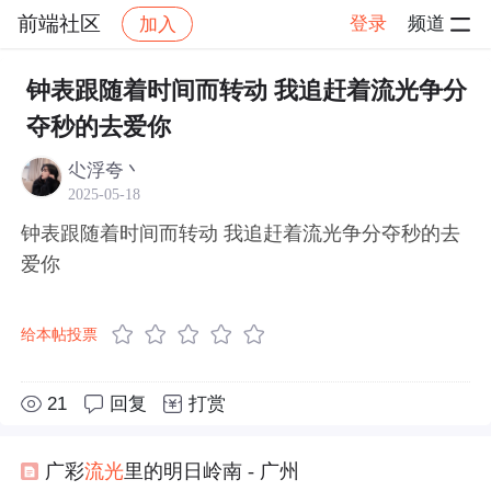
前端社区
登录
频道
加入
帖子详情
社区
前端社区
感慨
钟表跟随着时间而转动 我追赶着流光争分
夺秒的去爱你
尐浮夸丶
2025-05-18
钟表跟随着时间而转动 我追赶着流光争分夺秒的去
爱你
给本帖投票
21
回复
打赏
广彩
流光
里的明日岭南 - 广州