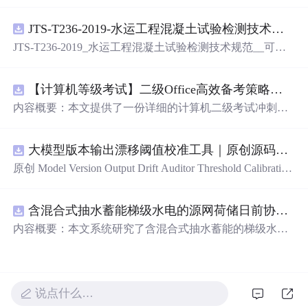
索.pdf
JTS-T236-2019-水运工程混凝土试验检测技术规范-可搜索.pdf
JTS-T236-2019_水运工程混凝土试验检测技术规范__可搜
索.pdf
【计算机等级考试】二级Office高效备考策略：分阶段复习计划与考场时间分配优化方案
内容概要：本文提供了一份详细的计算机二级考试冲刺备
考方案，涵盖分阶段复习计划、答题时间分配及考场注意
事项。分为三个阶段：基础夯实阶段重点在于掌握高频考
大模型版本输出漂移阈值校准工具｜原创源码+测试+离线报告
点和基本操作；强化刷题阶段主攻操作大题，尤其是Excel
函数难点；冲刺模拟阶段进行全真模拟训练，回归高频考
原创 Model Version Output Drift Auditor Threshold Calibration
点与错题复盘。同时明确了各题型的时间分配建议，并强
工具：围绕“对比两个Flash版本在固定提示集上的结构、工
调保存文件的重要性及规范命名。; 适合人群：准备参加全
具参数、拒答、事实结论和延迟变化”的结果，用已知正负
国计算机二级考试的考生，尤其适合基础一般、希望在短
含混合式抽水蓄能梯级水电的源网荷储日前协同调度优化研究（Matlab代码实现）
样本校准评分区间、告警阈值和误报漏报边界；本地网
期内高效提分的学员。; 使用场景及目标：①帮助考生系统
页、JSON/HTML/SVG报告、测试与示例。压缩包包含完
内容概要：本文系统研究了含混合式抽水蓄能的梯级水电
规划考前1个月的复习节奏，提升应试能力；②突破Excel
整源码、3项自动化测试、可复现示例、HTML/JSON/SVG
站在源-网-荷-储协同系统中的日前优化调度问题，并提供
函数等重难点操作题，提高综合得分率；③熟悉考试流
离线报告、1080×720运行效果图、README、运行说明、
了基于Matlab的代码实现。研究聚焦于高比例可再生能源
程，避免因操作失误导致失分。; 阅读建议：此资源以实战
MIT License及原创授权声明。适合开发者进行工程预检、
接入背景下，如何通过优化调度提升电力系统的灵活性与
为导向，建议结合【高频考点汇总】【易错题集】等配套
质量审查和交付复核；Node.js 18+可直接运行，零第三方
经济性。建立了综合考虑梯级水电站水力耦合关系、抽水
说点什么…
资料同步使用，按照方案严格执行复习计划，并在模拟练
运行依赖。
蓄能电站双向调节能力、电网潮流约束、负荷需求响应及