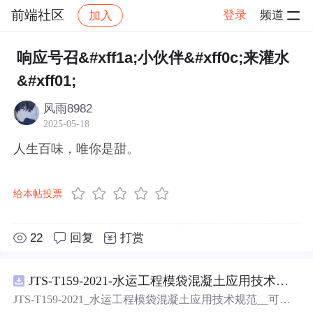
前端社区
登录
频道
加入
帖子详情
社区
前端社区
感慨
响应号召&#xff1a;小伙伴&#xff0c;来灌水
&#xff01;
风雨8982
2025-05-18
人生百味，唯你是甜。
给本帖投票
22
回复
打赏
JTS-T159-2021-水运工程模袋混凝土应用技术规范-可搜索.pdf
JTS-T159-2021_水运工程模袋混凝土应用技术规范__可搜