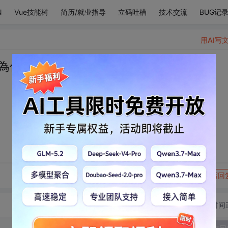
N
Vue技能树
简历/就业指导
立码吐槽
技术交流
BUG记
用AI写
為你，叛道離經
转发到动态
举报
写回
切换为时间