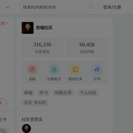
...
录
登录/注册
文章
前端社区
316,330
60,458
社区成员
社区内容
发帖
与我相关
我的任务
分享
前端
学习
经验分享
个人社区
复
北京·丰台区
社区管理员
正序