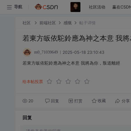
社区活动
赢在CSD
导航
社区
前端社区
感慨
帖子详情
若東方皈依駝鈴應為神之本意 我將
2025-05-18 23:10:43
m0_71039649
若東方皈依駝鈴應為神之本意 我將為你，叛道離經
给本帖投票
20
回复
打赏
分享
收藏
回复