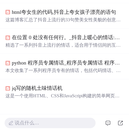
速，无论是表白还是日常撒糖，总有适合你的那一款。
html夸女生的代码,抖音上夸女孩子漂亮的语句
这篇博客汇总了抖音上流行的33句赞美女性美貌的创意语
句，从星辰之眼到盛世美颜，展现了各
种
夸赞女性外貌的
巧妙表达，体现了当下网络文化的趣味性和创新性。
在位置 0 处没有任何行。_抖音上暖心的情话:春眠不觉晓和我处对象可好
精选了一系列抖音上流行的情话，适合用于情侣间的互动
或是发布在朋友圈中，每一条都充满了甜蜜与创意，让人
感受到爱的美好。
python 程序员专属情话_程序员专属情话 程序员的土味情话
本文收集了一系列程序员专有的情话，包括代码情话、土
味情话等，展现了程序员独特的浪漫
方式
。此外还提供了
带有专业特色的表白情话，让理工男也能在爱情中展现温
jq写的随机土味情话机
柔的一面。
这是一个使用HTML、CSS和JavaScript构建的简单网页应
用，旨在为用户提供随机的土味情话。用户可以自定义名
字，并选择温度单位，生成的情话会包含用户的名字和随
机温度。
说点什么…