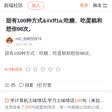
前端社区
登录
频道
加入
帖子详情
社区
前端社区
感慨
甜有100种方式&#xff1a;吃糖、吃蛋糕和
想你98次。
m0_69655974
2025-05-19
甜有100种方式：吃糖、吃蛋糕和想你98次。
给本帖投票
25
回复
打赏
学计算机土味情话,学习土味情话
100
句（来自网络）
这里收集了
100
句甜蜜的情话，每一句都能让你的心跳加