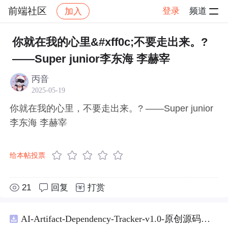
前端社区
登录
频道
加入
帖子详情
社区
前端社区
感慨
你就在我的心里&#xff0c;不要走出来。?
——Super junior李东海 李赫宰
丙音
2025-05-19
你就在我的心里，不要走出来。? ——Super junior
李东海 李赫宰
给本帖投票
21
回复
打赏
AI-Artifact-Dependency-Tracker-v1.0-原创源码与文档.zip