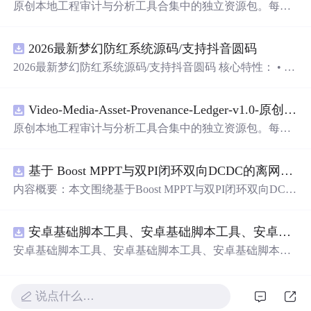
原创本地工程审计与分析工具合集中的独立资源包。每个
ZIP包含完整源码、3项自动化测试、可复现合成示例、离
线HTML、JSON与SVG报告、1080×720真实运行效果图、
2026最新梦幻防红系统源码/支持抖音圆码
README、运行说明、功能清单、MIT License及原创与授
权声明。解压后进入project目录，执行npm test验证算法，
2026最新梦幻防红系统源码/支持抖音圆码 核心特性： • 多
执行npm run report生成报告，也可通过本地静态服务器打
域名池智能切换，防拦截率99%+ • 抖音官方API对接，生
开网页。运行时零第三方依赖，不包含热点产品或开源项
成真正小程序码 • 完整API接口，支持第三方集成 • 实时数
目源码、Logo、官方截图、论文、生产日志或其他受限素
Video-Media-Asset-Provenance-Ledger-v1.0-原创源码与文档.zip
据统计，多维度分析报表 • 积分系统+邀请返利，运营利器
材。适合前端开发、AI应用工程、测试审计和课程实践。
原创本地工程审计与分析工具合集中的独立资源包。每个
ZIP包含完整源码、3项自动化测试、可复现合成示例、离
线HTML、JSON与SVG报告、1080×720真实运行效果图、
基于 Boost MPPT与双PI闭环双向DCDC的离网光伏储能系统动力学建模及稳态特性分析（Simulink仿真实现）
README、运行说明、功能清单、MIT License及原创与授
权声明。解压后进入project目录，执行npm test验证算法，
内容概要：本文围绕基于Boost MPPT与双PI闭环双向DC-D
执行npm run report生成报告，也可通过本地静态服务器打
C的离网光伏储能系统展开，系统性地研究了其动力学建
开网页。运行时零第三方依赖，不包含热点产品或开源项
模与稳态特性分析，并通过Simulink平台实现了完整的仿真
目源码、Logo、官方截图、论文、生产日志或其他受限素
安卓基础脚本工具、安卓基础脚本工具、安卓基础脚本工具
验证。研究构建了涵盖光伏阵列、最大功率点跟踪（MPP
材。适合前端开发、AI应用工程、测试审计和课程实践。
T）控制、双向DC-DC变换器及储能电池的整体系统架
安卓基础脚本工具、安卓基础脚本工具、安卓基础脚本工
构，采用Boost电路实现高效MPPT控制，并引入电压-电流
具
双闭环PI控制策略，实现对储能系统精确的充放电管理。
文章深入分析了系统在光照强度与环境温度双重扰动下的
说点什么…
动态响应与稳态性能，验证了所提出模型的准确性与控制