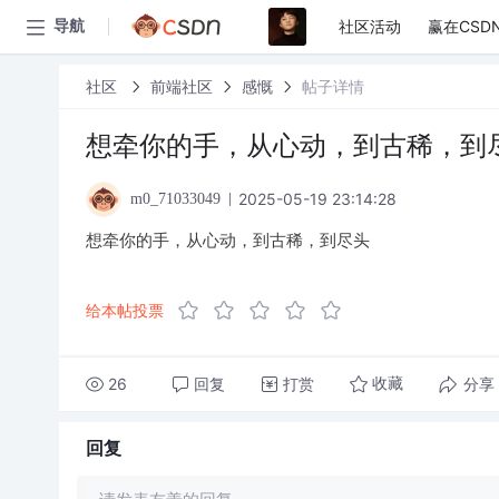
社区活动
赢在CSD
导航
社区
前端社区
感慨
帖子详情
想牵你的手，从心动，到古稀，到
2025-05-19 23:14:28
m0_71033049
想牵你的手，从心动，到古稀，到尽头
给本帖投票
26
回复
打赏
分享
收藏
回复