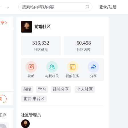
...
录
登录/注册
文章
前端社区
316,332
60,458
社区成员
社区内容
发帖
与我相关
我的任务
分享
前端
学习
经验分享
个人社区
复
北京·丰台区
社区管理员
正序