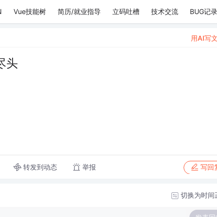
N
Vue技能树
简历/就业指导
立码吐槽
技术交流
BUG记
用AI写
尽头
转发到动态
举报
写回
切换为时间