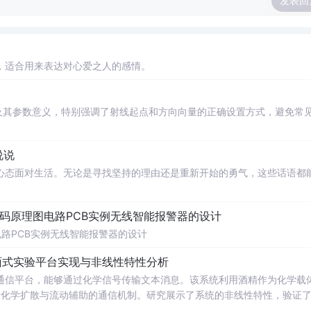
发表回
，适合用来表达对心爱之人的感情。
法的使用方法及其参数意义，特别强调了射线起点和方向向量的正确设置方式，避免常
说说
心态面对生活。无论是寻找坚持的理由还是重新开始的勇气，这些话语都
代码原理图电路PCB实例无线智能报警器的设计
电路PCB实例无线智能报警器的设计
面式实验平台实现与非线性特性分析
通信平台，能够通过化学信号传输文本消息。该系统利用酒精作为化学载
基于化学扩散与流动辅助的通信机制。研究展示了系统的非线性特性，验证
和流速对信号传播的影响，为未来宏观与微观尺度的分子通信实验提供了