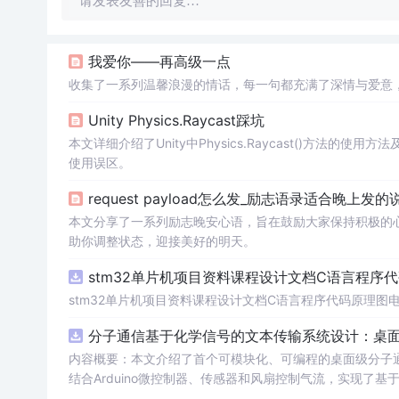
请发表友善的回复…
我爱你——再高级一点
收集了一系列温馨浪漫的情话，每一句都充满了深情与爱意
Unity Physics.Raycast踩坑
本文详细介绍了Unity中Physics.Raycast()方
使用误区。
request payload怎么发_励志语录适合晚上发的
本文分享了一系列励志晚安心语，旨在鼓励大家保持积极的
助你调整状态，迎接美好的明天。
stm32单片机项目资料课程设计文档C语言程序
stm32单片机项目资料课程设计文档C语言程序代码原理图
分子通信基于化学信号的文本传输系统设计：桌
内容概要：本文介绍了首个可模块化、可编程的桌面级分子
结合Arduino微控制器、传感器和风扇控制气流，实现了
在非理
想
条件下仍可实现可靠通信，并评估了不同风扇类型