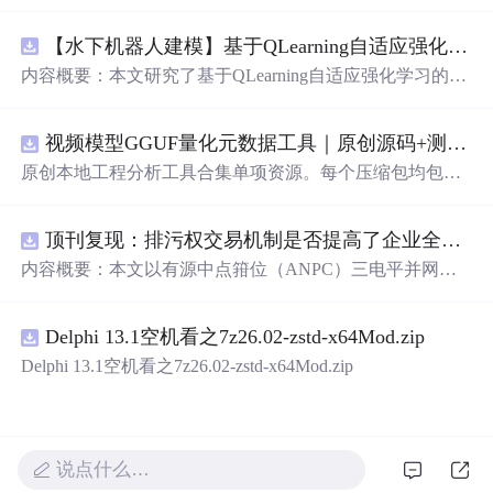
【水下机器人建模】基于QLearning自适应强化学习PID控制器在AUV中的应用研究（Matlab代码实现）
内容概要：本文研究了基于QLearning自适应强化学习的PI
D控制器在自主水下航行器（AUV）中的应用，通过Matla
b代码实现了对水下机器人的动力学建模与运动控制。重点
视频模型GGUF量化元数据工具｜原创源码+测试+离线报告
探讨了将强化学习算法QLearning与传统PID控制相结合的
方法，以提升AUV在复杂、时变及非线性水下环境中的自
原创本地工程分析工具合集单项资源。每个压缩包均包含
适应控制能力。文中系统分析了AUV的运动学与动力学特
完整 JavaScript/Node.js 源码、3 项自动化测试、可复现合
性，阐述了传统PID参数整定面临的挑战，并提出采用QLe
成示例、离线 HTML/JSON/SVG 报告、1080×720 真实运
arning算法在线动态优化PID控制器的比例、积分和微分参
顶刊复现：排污权交易机制是否提高了企业全要素生产率 -来自中国上市公司的证据（论文+数据）
行效果图、README、运行
说
明、功能清单、MIT License
数，从而实现对系统误差、响应速度、超调量等性能指标
及原创授权声明。Node.js 18+ 可直接运行，零第三方运行
内容概要：本文以有源中点箝位（ANPC）三电平并网逆
的综合优化。通过Matlab仿真实验验证了该复合控制策略
依赖，适合开发者进行工程预检、质量审查和交付复核。
变器为研究对象，提出并构建了一套融合双极性倍频脉宽
在轨迹跟踪精度、抗外部干扰能力和系统鲁棒性方面的显
调制（DPWMA）、正负序分离锁相控制与电网电压前馈
著优势，充分展示了强化学习在智能水下装备自主控制领
Delphi 13.1空机看之7z26.02-zstd-x64Mod.zip
的一体化高性能并网控制策略。通过深入分析ANPC三电
域的可行性和应用潜力。; 适合人群：具备自动控制理论基
平拓扑在开关损耗均衡、中点电位可控性及输出谐波低等
Delphi 13.1空机看之7z26.02-zstd-x64Mod.zip
础、强化学习基础知识及Matlab编程能力的研究生、科研
方面的结构优势，确立了其作为大功率高质量并网系统的
人员和自动化、海洋工程、机器人等相关领域的技术研发
硬件基础。在此基础上，DPWMA调制策略有效提升等效
人员。; 使用场景及目标：①用于水下机器人、无人潜航器
开关频率，显著降低输出电流电压的总谐波畸变率，优化
等智能移动装备的高精度运动控制系统设计与开发；②开
稳态电能质量；正负序分离锁相技术精准剥离电网电压中
说点什么…
展强化学习与经典控制理论融合创新的教学案例与科学研
的负序扰动分量，保障电网不平衡工况下的相位同步精度
究；③解决传统固定参数PID控制器在面对模型不确定性