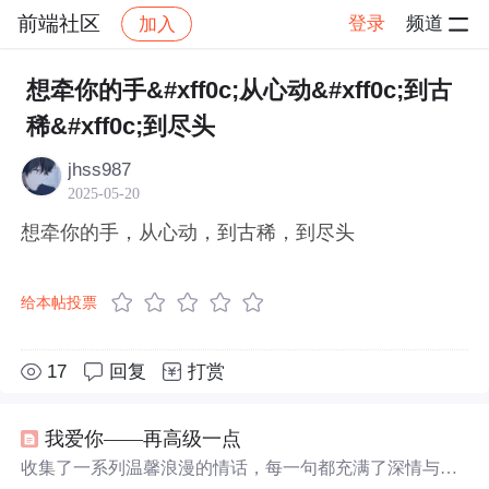
前端社区
登录
频道
加入
帖子详情
社区
前端社区
感慨
想牵你的手&#xff0c;从心动&#xff0c;到古
稀&#xff0c;到尽头
jhss987
2025-05-20
想牵你的手，从心动，到古稀，到尽头
给本帖投票
17
回复
打赏
我爱你——再高级一点
收集了一系列温馨浪漫的情话，每一句都充满了深情与爱