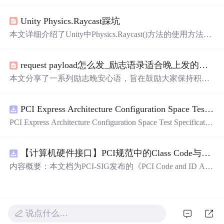
意，适合用来表达对心爱之人的感情。
Unity Physics.Raycast踩坑
本文详细介绍了Unity中Physics.Raycast()方法的使用方法及
其参数意义，特别强调了射线起点和方向向量的正确设置
方式，避免常见的使用误区。
request payload怎么发_励志语录适合晚上发的说说
本文分享了一系列励志晚安心语，旨在鼓励大家保持积极
的心态面对生活。无论是寻找坚持的理由还是重新开始的
勇气，这些话语都能帮助你调整状态，迎接美好的明天。
PCI Express Architecture Configuration Space Test Specification Revision 5.0, Version 1.0 (CB).pdf
PCI Express Architecture Configuration Space Test Specificatio
n Revision 5.0, Version 1.0 (CB).pdf
【计算机硬件接口】PCI规范中的Class Code与Capability ID分配：设备功能分类及扩展能力标识系统设计
内容概要：本文档为PCI-SIG发布的《PCI Code and ID Assi
gnment Specification》版本1.4，发布于2013年8月，主要定
义了PCI设备的类代码（Class Codes）、能力标识（Capabil
ity IDs）以
说点什么…