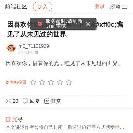
前端社区
登录
频道
加入
帖子详情
社区
前端社区
感慨
服务超时,请刷新
因喜欢你&#xff0c;借着你的光&#xff0c;瞧
页面重试
见了从未见过的世界。
m0_71101929
2025-05-20
因喜欢你，借着你的光，瞧见了从未见过的世界。
给本帖投票
20
回复
打赏
光
寻
本文讲述作者曾将自己封闭，后通过旅行等方式感受
世界