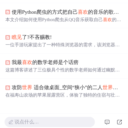
美好。还探讨中国哲学，如现实主义与对人生的态度，强
调近情精神。指出理想应基于现实快乐，要忠实自我感觉
使用Python爬虫的方式把自己
喜欢
的音乐的歌词爬取到本地
救自己，表达对生活的热爱与感悟。
本文介绍如何使用Python爬虫从QQ音乐获取自己
喜欢
的歌
曲歌词，并将其保存到本地。通过分析网页请求，找到正
确的URL和参数，实现歌词的抓取。最后将歌词存储到Ex
瞧见
了?不吝赐教!
cel表格中。
一位手游玩家提出了一种特殊浏览器的需求，该浏览器能
够实现自动跳转功能，从而避免重复的手动操作，提升游
戏体验。
我最
喜欢
的数学老师是个话痨
这篇博客讲述了三位极具个性的数学老师如何通过幽默风
趣的教学方式，使微积分、概率论和数学分析变得易于理
解和吸引人。他们用日常生活中的例子和故事解释复杂的
攻防
世界
适合做桌面_空间“狭小”的二人
世界
，适
数学概念，如函数、导数、积分和极限，帮助学生建立起
对高等数学的信心。通过这种方式，他们不仅传授了知
在福寿山农场的苹果屋露营区，体验了独特的住宿与壮观
识，也激发了学生的学习兴趣。
的星空银河。尽管公共设施不尽如人意，但美丽的景色让
一切变得值得。
说点什么…